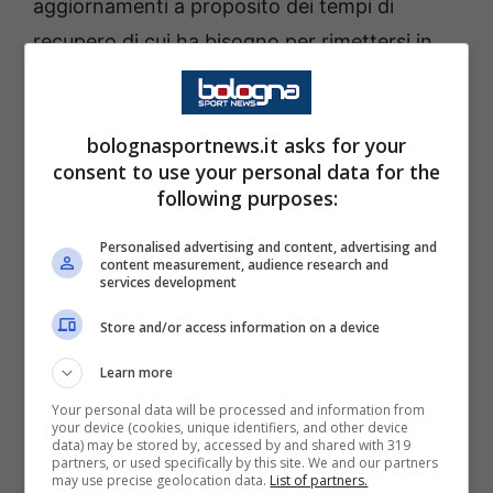
aggiornamenti a proposito dei tempi di
recupero di cui ha bisogno per rimettersi in
piedi. Andiamo a vedere le ultime notizie che
arrivano in tal senso, dal momento che si
bolognasportnews.it asks for your
tratta di notizie che sono significative in vista
consent to use your personal data for the
della ripresa della
Serie A
dopo la sosta per le
following purposes:
Nazionali
.
Personalised advertising and content, advertising and
content measurement, audience research and
Inter, infortunio Thuram: le
services development
ultime sulle condizioni del
Store and/or access information on a device
bomber francese
Learn more
Your personal data will be processed and information from
Forma con
Lautaro Martinez
uno dei tandem
your device (cookies, unique identifiers, and other device
data) may be stored by, accessed by and shared with 319
offensivi più forti in senso assoluto del nostro
partners, or used specifically by this site. We and our partners
may use precise geolocation data.
List of partners.