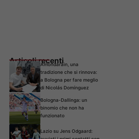
Articoli recenti
Amondarain, una
tradizione che si rinnova:
a Bologna per fare meglio
di Nicolás Domínguez
Bologna-Dallinga: un
binomio che non ha
funzionato
Lazio su Jens Odgaard:
avviati i primi contatti con