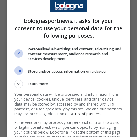
prossimi mesi.
Scopriamo la nuova
operazione di calciomercato per ambire a
bolognasportnews.it asks for your
consent to use your personal data for the
grandi palcoscenici: ecco l’affare a sorpresa
.
following purposes:
Personalised advertising and content, advertising and
content measurement, audience research and
services development
Store and/or access information on a device
Learn more
Your personal data will be processed and information from
your device (cookies, unique identifiers, and other device
data) may be stored by, accessed by and shared with 319
partners, or used specifically by this site. We and our partners
Nuova occasione per il Milan: affare in difesa – Ansa –
may use precise geolocation data.
List of partners.
bolognasportnews.it
Some vendors may process your personal data on the basis
of legitimate interest, which you can object to by managing
your options below. Look for a link at the bottom of this page