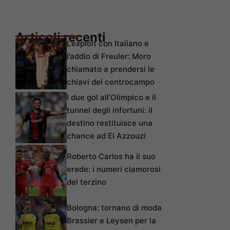
Articoli recenti
L’exploit con Italiano e
l’addio di Freuler: Moro
chiamato a prendersi le
chiavi del centrocampo
I due gol all’Olimpico e il
tunnel degli infortuni: il
destino restituisce una
chance ad El Azzouzi
Roberto Carlos ha il suo
erede: i numeri clamorosi
del terzino
Bologna: tornano di moda
Brassier e Leysen per la