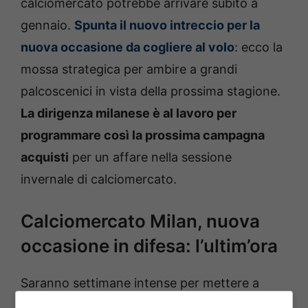
calciomercato potrebbe arrivare subito a
gennaio.
Spunta il nuovo intreccio per la
nuova occasione da cogliere al volo
: ecco la
mossa strategica per ambire a grandi
palcoscenici in vista della prossima stagione.
La dirigenza milanese è al lavoro per
programmare così la prossima campagna
acquisti
per un affare nella sessione
invernale di calciomercato.
Calciomercato Milan, nuova
occasione in difesa: l’ultim’ora
Saranno settimane intense per mettere a
segno un nuovo affare suggestivo in vista dei