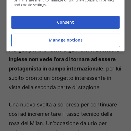
or in the site menu to manage or withdraw consent in privacy
and cookie settings.
Come svelato dal portale di calciomercato, ci
sono stati nuovi contatti per Joe Gomez. Con
Consent
il Liverpool non sta trovando spazio in questa
Manage options
stagione: il Milan sta capendo se ci sono i
margini per prenderlo a gennaio.
Il difensore
inglese non vede l’ora di tornare ad essere
protagonista in campo internazionale
: per lui
subito pronto un progetto interessante in
vista della seconda parte di stagione.
Una nuova svolta a sorpresa per continuare
così ad incrementare il tasso tecnico della
rosa del Milan. Un’occasione da urlo per