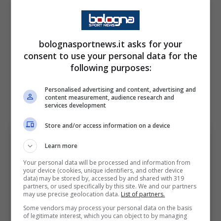
più abbordabili per il Bologna e di pazientare
ancora con lui.
bolognasportnews.it asks for your
consent to use your personal data for the
La fantamedia non è ancora altissima ma già
following purposes:
tra ottobre e novembre, Bernardeschi
potrebbe aumentare il livello delle sue
Personalised advertising and content, advertising and
content measurement, audience research and
prestazioni rispetto alle prime uscite.
services development
Store and/or access information on a device
Learn more
Your personal data will be processed and information from
your device (cookies, unique identifiers, and other device
data) may be stored by, accessed by and shared with 319
partners, or used specifically by this site. We and our partners
may use precise geolocation data.
List of partners.
Some vendors may process your personal data on the basis
of legitimate interest, which you can object to by managing