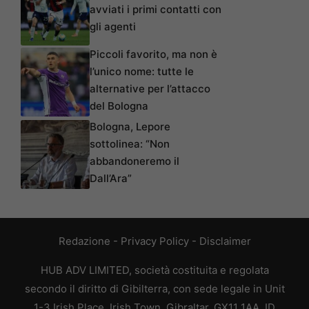
avviati i primi contatti con
gli agenti
Piccoli favorito, ma non è
l’unico nome: tutte le
alternative per l’attacco
del Bologna
Bologna, Lepore
sottolinea: “Non
abbandoneremo il
Dall’Ara”
Redazione
-
Privacy Policy
-
Disclaimer
HUB ADV LIMITED, società costituita e regolata
secondo il diritto di Gibilterra, con sede legale in Unit
1-3 Irish Place, Irish Town, Gibraltar, GX11 1AA, ID