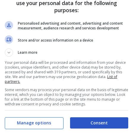
use your personal data for the following
te,
il greco sembrava a un passo dal ritorno in
purposes:
lasciare Bologna. Si stava valutando un rincalzo
Personalised advertising and content, advertising and content
untare su Lykogiannis e
rinnovare il suo contratto
measurement, audience research and services development
ento). Una scelta azzeccata.
Store and/or access information on a device
: “È innamorato di Bologna. Può
Learn more
Your personal data will be processed and information from your device
ista”
(cookies, unique identifiers, and other device data) may be stored by,
accessed by and shared with 319 partners, or used specifically by this
site. We and our partners may use precise geolocation data.
List of
iziato nel
2022
, quando dopo le ottime
partners.
Some vendors may process your personal data on the basis of legitimate
terzino sinistro si è trasferito sotto le Due Torri.
interest, which you can object to by managing your options below. Look
for a link at the bottom of this page or in the site menu to manage or
onato 4 reti
ed è subito entrato nelle rotazioni di
withdraw consent in privacy and cookie settings.
Manage options
Consent
della squadra rossoblù, ma si è sempre rivelato