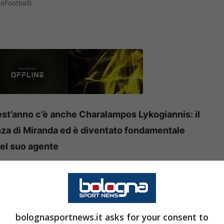
eFootball)
uest’anno c’è anche Charalampos Lykogiannis: il
nza di Miranda ed è diventato fondamentale
del suo agente
veva rilegato
Lykogiannis
al ruolo di riserva, ma
tagione
il numero 22 ha riconquistato la fascia
azie a prestazioni di qualità.
bolognasportnews.it asks for your consent to