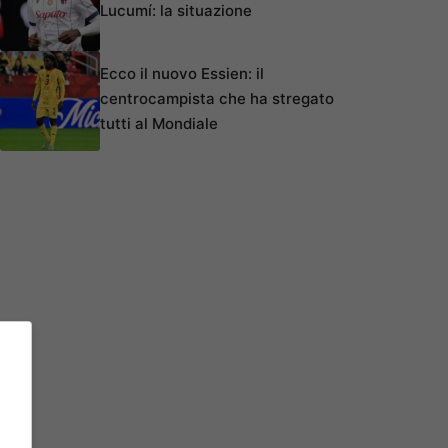
Lucumí: la situazione
Ecco il nuovo Essien: il
centrocampista che ha stregato
tutti al Mondiale