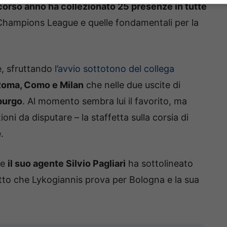
corso anno ha collezionato 25 presenze in tutte
n Champions League e quelle fondamentali per la
e, sfruttando
l’avvio sottotono del collega
Roma, Como e Milan
che nelle due uscite di
iburgo
. Al momento sembra lui il favorito, ma
i da disputare – la staffetta sulla corsia di
.
he
il suo agente Silvio Pagliari
ha sottolineato
affetto che Lykogiannis prova per Bologna e la sua