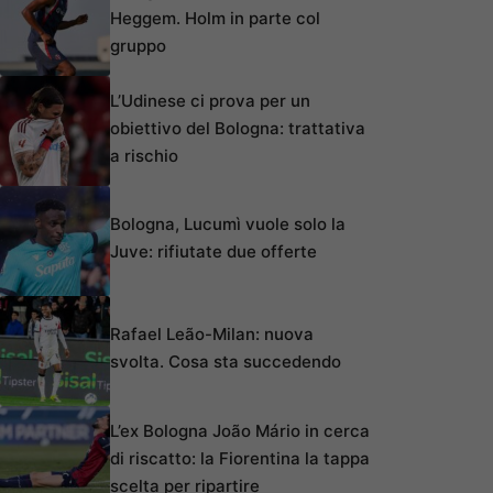
Heggem. Holm in parte col
gruppo
L’Udinese ci prova per un
obiettivo del Bologna: trattativa
a rischio
Bologna, Lucumì vuole solo la
Juve: rifiutate due offerte
Rafael Leão-Milan: nuova
svolta. Cosa sta succedendo
L’ex Bologna João Mário in cerca
di riscatto: la Fiorentina la tappa
scelta per ripartire