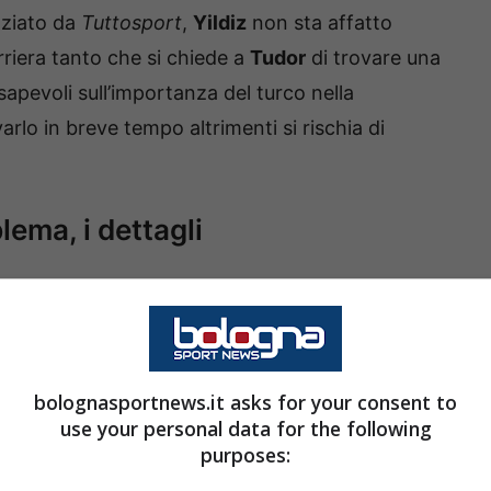
ziato da
Tuttosport
,
Yildiz
non sta affatto
riera tanto che si chiede a
Tudor
di trovare una
sapevoli sull’importanza del turco nella
varlo in breve tempo altrimenti si rischia di
lema, i dettagli
inua ad essere solido anche se ad oggi puntare
 affatto semplice. Le prestazioni non sono più
e che sul rendimento del turco possa incidere
e non decolla. Un mancato prolungamento
bolognasportnews.it asks for your consent to
use your personal data for the following
re i bianconeri magari già in estate.
purposes: