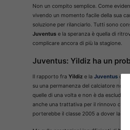
Non un compito semplice. Come eviden
vivendo un momento facile della sua car
soluzione per rilanciarlo. Tutti sono con
Juventus
e la speranza è quella di ritro
complicare ancora di più la stagione.
Juventus: Yildiz ha un prob
Il rapporto fra
Yildiz
e la
Juventus
cont
su una permanenza del calciatore non è
quelle di una volta e non è da escluder
anche una trattativa per il rinnovo ch
porterebbe il classe 2005 a dover lascia