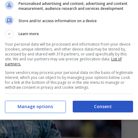
z
pesano anche la stanchezza e le pressioni che
Personalised advertising and content, advertising and content
measurement, audience research and services development
enticare il fatto che parliamo di un calciatore
 campo e questo lo porta a non poter dare il
Store and/or access information on a device
nza è quella di poter contare nel minor tempo
Learn more
utare la squadra.
Your personal data will be processed and information from your device
(cookies, unique identifiers, and other device data) may be stored by,
accessed by and shared with 319 partners, or used specifically by this
site. We and our partners may use precise geolocation data.
List of
partners.
Some vendors may process your personal data on the basis of legitimate
interest, which you can object to by managing your options below. Look
for a link at the bottom of this page or in the site menu to manage or
withdraw consent in privacy and cookie settings.
Manage options
Consent