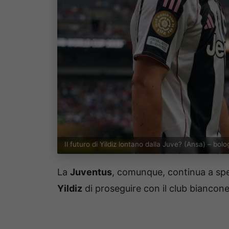
Il futuro di Yildiz lontano dalla Juve? (Ansa) – bol
La
Juventus
, comunque, continua a sp
Yildiz
di proseguire con il club biancon