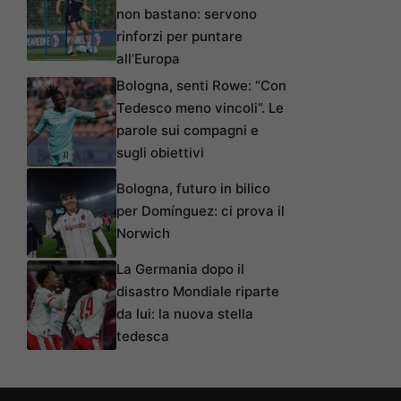
non bastano: servono
rinforzi per puntare
all’Europa
Bologna, senti Rowe: “Con
Tedesco meno vincoli”. Le
parole sui compagni e
sugli obiettivi
Bologna, futuro in bilico
per Domínguez: ci prova il
Norwich
La Germania dopo il
disastro Mondiale riparte
da lui: la nuova stella
tedesca