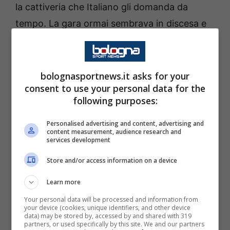
la cattiveria che Italiano gli domanda da
tempo. La gara ormai sembrava in discesa e
Dallinga al minuto 67 segna il 3-0, poi
annullato dal Var per fuorigioco di Orsolini.
bolognasportnews.it asks for your
Da lì in poi black-out: l’inerzia è passata tutta
consent to use your personal data for the
following purposes:
a favore della Fiorentina. Al 70’ viene
ammonito Holm e pochissimo dopo
Ferguson
Personalised advertising and content, advertising and
content measurement, audience research and
“para” un cross di Dodô
. Calcio di rigore e
gol
services development
di Gudmundsson
. I toscani continuano ad
Store and/or access information on a device
attaccare e durante una ripartenza
Holm
Learn more
ottiene il secondo giallo, espulsione
.
Your personal data will be processed and information from
your device (cookies, unique identifiers, and other device
Il finale di partita è un assedio alla fortezza
data) may be stored by, accessed by and shared with 319
partners, or used specifically by this site. We and our partners