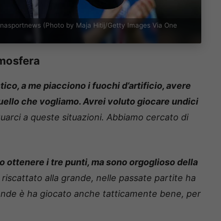
ognasportnews (Photo by Maja Hitij/Getty Images Via One
mosfera
tico, a me piacciono i fuochi d’artificio, avere
uello che vogliamo. Avrei voluto giocare undici
rci a queste situazioni. Abbiamo cercato di
o ottenere i tre punti, ma sono orgoglioso della
 riscattato alla grande, nelle passate partite ha
grande è ha giocato anche tatticamente bene, per