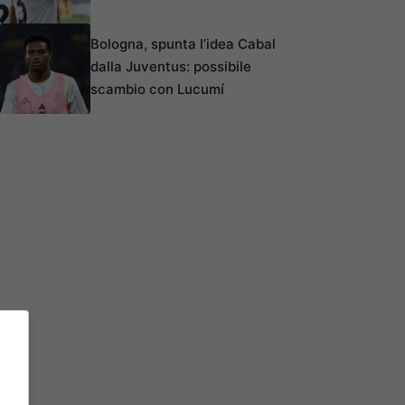
Bologna, spunta l’idea Cabal
dalla Juventus: possibile
scambio con Lucumí