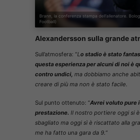
Brann, la conferenza stampa dell’allenatore. Bol
Football)
Alexandersson sulla grande at
Sull’atmosfera: “
L
o stadio è stato fantas
questa esperienza per alcuni di noi è q
contro undici,
ma dobbiamo anche abitua
creare di più ma non è stato facile.
Sul punto ottenuto: “
Avrei voluto pure i
prestazione.
Il nostro portiere oggi si è
sbagliato ma oggi sì è riscattato alla 
me ha fatto una gara da 9.”