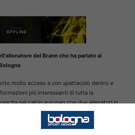
ll’allenatore del Brann che ha parlato ai
 Bologna
onto molto acceso e con spettacolo dentro e
ormazioni più interessanti di tutta la
rescita nel calcio europeo con due allenatori in
avvio di campionato.
a l’allenatore dopo lo zero a zero. Il Brann