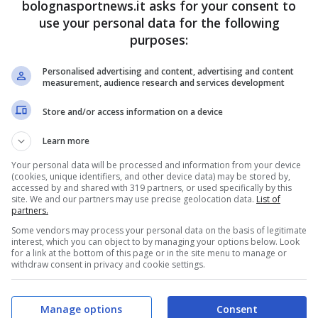
bolognasportnews.it asks for your consent to
classifica.
use your personal data for the following
purposes:
a dell’allenatore
Personalised advertising and content, advertising and content
measurement, audience research and services development
l’allenatore dopo il quarto match stagionale in
Store and/or access information on a device
one persa di sfruttare il vantaggio numerico:
oggi non era un buon punto?
Oggi era molto
Learn more
 il Bologna è molto più forte del Brann,
Your personal data will be processed and information from your device
(cookies, unique identifiers, and other device data) may be stored by,
n Europa è un’altra cosa,
noi siamo orgogliosi di
accessed by and shared with 319 partners, or used specifically by this
site. We and our partners may use precise geolocation data.
List of
artite stiamo facendo. Abbiamo giocato molto
partners.
contrario non concordo.
Some vendors may process your personal data on the basis of legitimate
interest, which you can object to by managing your options below. Look
for a link at the bottom of this page or in the site menu to manage or
withdraw consent in privacy and cookie settings.
re il Bologna così tanto con la spinta dei tifosi,
o pressione, così come negli ultimi quindici
Manage options
Consent
re occasioni.”