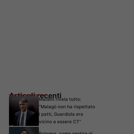
Articoli recenti
Maldini rivela tutto:
“Malagò non ha rispettato
i patti, Guardiola era
vicino a essere CT”
Bologna, come gestire al