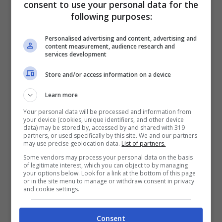
consent to use your personal data for the
Nicolò Cambiaghi 5
following purposes:
Personalised advertising and content, advertising and
Pochissimi guizzi offensivi, appare scarico fin
content measurement, audience research and
services development
dai primi minuti. Non trova mai il dribbling in
Store and/or access information on a device
una partita dove c’era bisogno di estro
soprattutto da parte sua sulla fascia “debole”
Learn more
del Torino.
Your personal data will be processed and information from
your device (cookies, unique identifiers, and other device
data) may be stored by, accessed by and shared with 319
partners, or used specifically by this site. We and our partners
Federico Bernardeschi 6
may use precise geolocation data.
List of partners.
Some vendors may process your personal data on the basis
Gioca un primo tempo caratterizzato da
of legitimate interest, which you can object to by managing
your options below. Look for a link at the bottom of this page
diverse fiammate di qualità intervallate da
or in the site menu to manage or withdraw consent in privacy
and cookie settings.
alcune pause in cui non riesce a risultare
pericoloso. Scalda i guantoni di Paleari con un
Consent