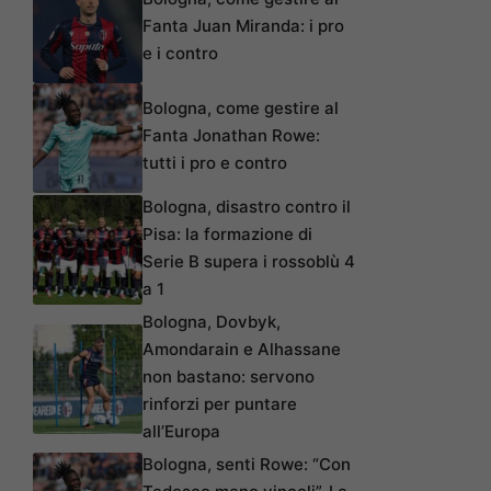
Fanta Juan Miranda: i pro
e i contro
Bologna, come gestire al
Fanta Jonathan Rowe:
tutti i pro e contro
Bologna, disastro contro il
Pisa: la formazione di
Serie B supera i rossoblù 4
a 1
Bologna, Dovbyk,
Amondarain e Alhassane
non bastano: servono
rinforzi per puntare
all’Europa
Bologna, senti Rowe: “Con