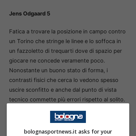
Jens Odgaard 5
Fatica a trovare la posizione in campo contro
un Torino che stringe le linee e lo soffoca in
un fazzoletto di trequarti dove di spazio per
giocare ne concede veramente poco.
Nonostante un buono stato di forma, i
contrasti fisici che cerca lo vedono spesso
uscire sconfitto e anche dal punto di vista
tecnico commette più errori rispetto al solito.
Le pagelle dell’attacco del
Bologna
bolognasportnews.it asks for your