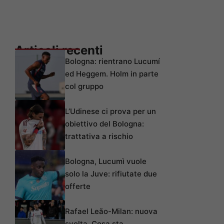
Articoli recenti
Bologna: rientrano Lucumí
ed Heggem. Holm in parte
col gruppo
L’Udinese ci prova per un
obiettivo del Bologna:
trattativa a rischio
Bologna, Lucumì vuole
solo la Juve: rifiutate due
offerte
Rafael Leão-Milan: nuova
svolta. Cosa sta