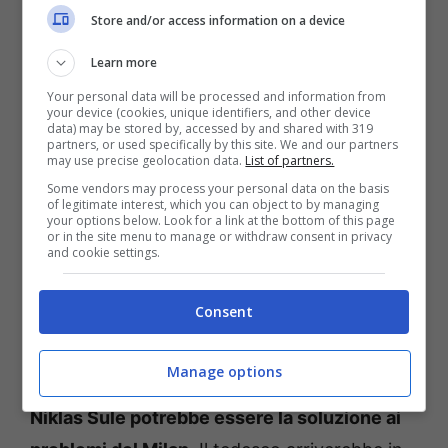
problemi del Milan potrebbe arrivare (quasi)
Store and/or access information on a device
gratis dalla Bundesliga.
Stando alle ultime
Learn more
notizie, infatti, a gennaio
il
Diavolo
potrebbe
Your personal data will be processed and information from
allacciare i rapporti con il Borussia
your device (cookies, unique identifiers, and other device
data) may be stored by, accessed by and shared with 319
Dortmund per il difensore centrale Niklas
partners, or used specifically by this site. We and our partners
may use precise geolocation data.
List of partners.
Sule
, classe 1995 in scadenza il prossimo
Some vendors may process your personal data on the basis
giugno ed oramai totalmente ai margini del
of legitimate interest, which you can object to by managing
your options below. Look for a link at the bottom of this page
progetto tecnico e sportivo del club
or in the site menu to manage or withdraw consent in privacy
and cookie settings.
giallonero.
Consent
Ecco la soluzione ai problemi
del Milan
Manage options
Niklas Sule potrebbe essere la soluzione ai