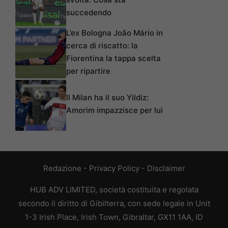
succedendo
L’ex Bologna João Mário in
cerca di riscatto: la
Fiorentina la tappa scelta
per ripartire
Il Milan ha il suo Yildiz:
Amorim impazzisce per lui
Redazione
-
Privacy Policy
-
Disclaimer
HUB ADV LIMITED, società costituita e regolata
secondo il diritto di Gibilterra, con sede legale in Unit
1-3 Irish Place, Irish Town, Gibraltar, GX11 1AA, ID