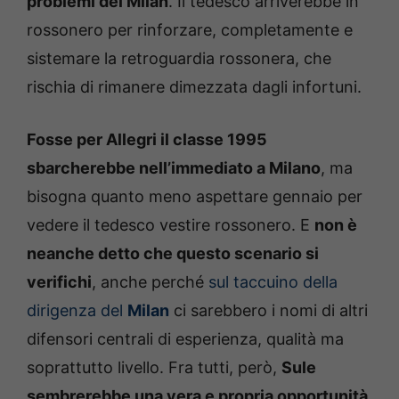
problemi del Milan
. Il tedesco arriverebbe in
rossonero per rinforzare, completamente e
sistemare la retroguardia rossonera, che
rischia di rimanere dimezzata dagli infortuni.
Fosse per Allegri il classe 1995
sbarcherebbe nell’immediato a Milano
, ma
bisogna quanto meno aspettare gennaio per
vedere il tedesco vestire rossonero. E
non è
neanche detto che questo scenario si
verifichi
, anche perché
sul taccuino della
dirigenza del
Milan
ci sarebbero i nomi di altri
difensori centrali di esperienza, qualità ma
soprattutto livello. Fra tutti, però,
Sule
sembrerebbe una vera e propria opportunità
,