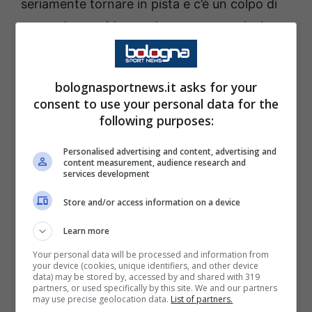
seriamente tornare in pista e c’è un colpo di
scena da considerare davvero notevole. La
decisione, da questo punto di vista, è stata
presa e si tratta di una svolta. Andiamo a
bolognasportnews.it asks for your
vedere, di conseguenza, come stanno le cose
consent to use your personal data for the
e che cosa bisogna sapere nel futuro di
following purposes:
Mancini
.
Personalised advertising and content, advertising and
content measurement, audience research and
services development
Mancini di nuovo in pista: sarà
lui il nuovo allenatore?
Store and/or access information on a device
Learn more
C’è una gran voglia, come è normale che sia,
Your personal data will be processed and information from
di rivederlo di nuovo all’opera, anche per
your device (cookies, unique identifiers, and other device
data) may be stored by, accessed by and shared with 319
merito di quelle che sono le sue qualità e le
partners, or used specifically by this site. We and our partners
may use precise geolocation data.
List of partners.
sue
conoscenze tecniche e tattiche
. In tal