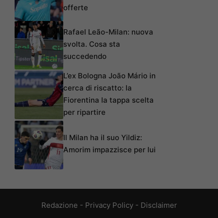
offerte
Rafael Leão-Milan: nuova
svolta. Cosa sta
succedendo
L’ex Bologna João Mário in
cerca di riscatto: la
Fiorentina la tappa scelta
per ripartire
Il Milan ha il suo Yildiz:
Amorim impazzisce per lui
Redazione
-
Privacy Policy
-
Disclaimer