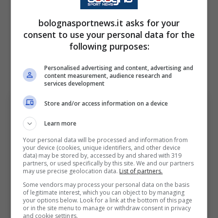
stagione. Numeri da attaccante esterno,
bolognasportnews.it asks for your
eppure è un terzino…Puntuale in
consent to use your personal data for the
sovrapposizione, ordinato e attento in fase
following purposes:
difensiva. Impossibile non inserirlo anche
Personalised advertising and content, advertising and
quest’oggi tra i migliori in campo. In crescita.
content measurement, audience research and
services development
Store and/or access information on a device
Learn more
Your personal data will be processed and information from
your device (cookies, unique identifiers, and other device
data) may be stored by, accessed by and shared with 319
partners, or used specifically by this site. We and our partners
may use precise geolocation data.
List of partners.
Some vendors may process your personal data on the basis
Bologna: Castro migliore in campo. Holm e Miranda
of legitimate interest, which you can object to by managing
your options below. Look for a link at the bottom of this page
decisivi. Bologna Sport News (Photo by Emmanuele
or in the site menu to manage or withdraw consent in privacy
Ciancaglini/Getty Images Via OneFootball)
and cookie settings.