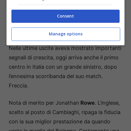
A fare da contraltare allo svedese nelle ultime
Consent
settimane c’era Juan
Miranda
, partito
sorprendentemente in sordina dopo una
Manage options
prima stagione in Serie A più che positiva.
Nelle ultime uscite aveva mostrato importanti
segnali di crescita, oggi arriva anche il primo
centro in Italia con un grande sinistro, dopo
l’ennesima scorribanda del suo match.
Freccia.
Nota di merito per Jonathan
Rowe
. L’inglese,
scelto al posto di Cambiaghi, ripaga la fiducia
con la sua miglior prestazione da quando
veste la maglia del Bologna. Certamente una