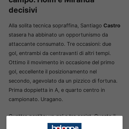
decisivi
Alla solita tecnica sopraffina, Santiago
Castro
stasera ha abbinato un opportunismo da
attaccante consumato. Tre occasioni: due
gol, entrambi da centravanti di altri tempi.
Ottimo il movimento in occasione del primo
gol, eccellente il posizionamento nel
secondo, agevolato da un pizzico di fortuna.
Prima doppietta in A, e quarto centro in
campionato. Uragano.
Quattro partite: un gol e tre assist. Questo il
bottino di Emil
Holm
in questo inizio di