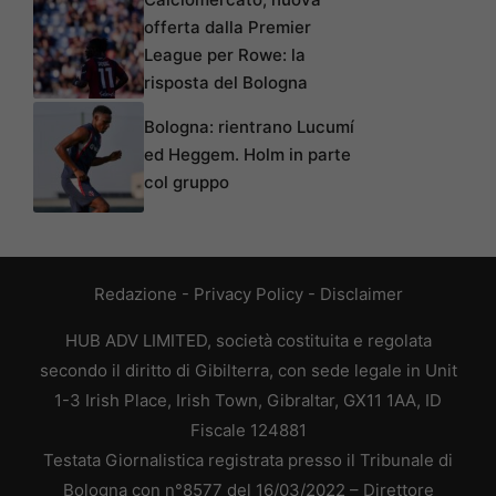
offerta dalla Premier
League per Rowe: la
risposta del Bologna
Bologna: rientrano Lucumí
ed Heggem. Holm in parte
col gruppo
Redazione
-
Privacy Policy
-
Disclaimer
HUB ADV LIMITED, società costituita e regolata
secondo il diritto di Gibilterra, con sede legale in Unit
1-3 Irish Place, Irish Town, Gibraltar, GX11 1AA, ID
Fiscale 124881
Testata Giornalistica registrata presso il Tribunale di
Bologna con n°8577 del 16/03/2022 – Direttore