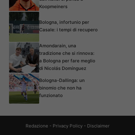
Koopmeiners
Bologna, infortunio per
Casale: i tempi di recupero
Amondarain, una
tradizione che si rinnova:
a Bologna per fare meglio
di Nicolás Domínguez
Bologna-Dallinga: un
binomio che non ha
funzionato
Redazione
-
Privacy Policy
-
Disclaimer