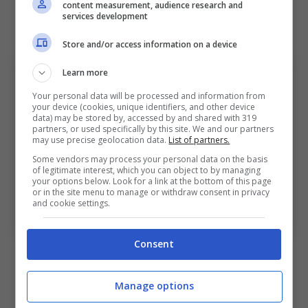
esprimere un calcio di stampo
content measurement, audience research and
services development
internazionale
.
Store and/or access information on a device
Learn more
Your personal data will be processed and information from
your device (cookies, unique identifiers, and other device
data) may be stored by, accessed by and shared with 319
partners, or used specifically by this site. We and our partners
may use precise geolocation data.
List of partners.
Some vendors may process your personal data on the basis
of legitimate interest, which you can object to by managing
your options below. Look for a link at the bottom of this page
or in the site menu to manage or withdraw consent in privacy
and cookie settings.
Nuova occasione in Serie A: arriva subito – Ansa –
bolognasportnews.it
Consent
Manage options
Ci sarà un contatto diretto con il club