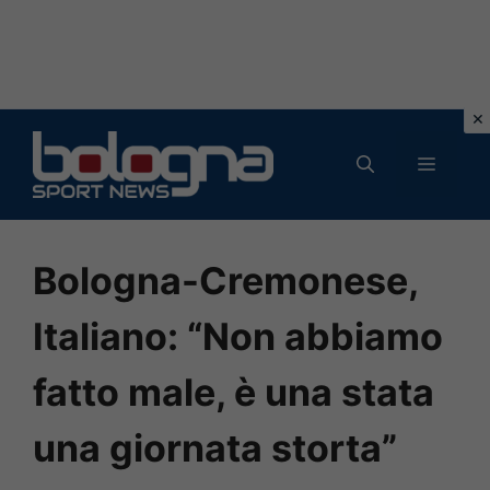
Vai
al
MENU
contenuto
Bologna-Cremonese,
Italiano: “Non abbiamo
fatto male, è una stata
una giornata storta”