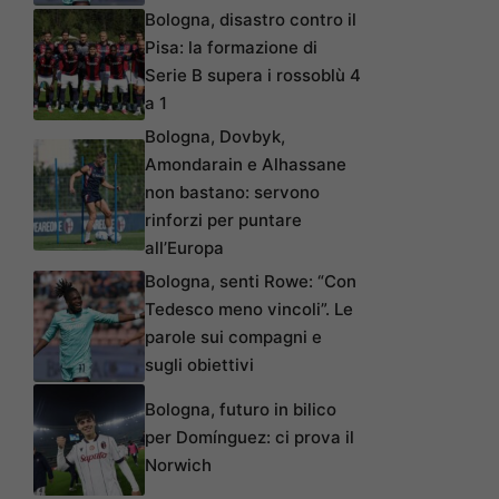
Bologna, disastro contro il
Pisa: la formazione di
Serie B supera i rossoblù 4
a 1
Bologna, Dovbyk,
Amondarain e Alhassane
non bastano: servono
rinforzi per puntare
all’Europa
Bologna, senti Rowe: “Con
Tedesco meno vincoli”. Le
parole sui compagni e
sugli obiettivi
Bologna, futuro in bilico
per Domínguez: ci prova il
Norwich