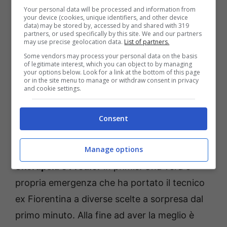
avranno di fronte una realtà che negli ultimi
Your personal data will be processed and information from
your device (cookies, unique identifiers, and other device
anni ha lanciato diversi talenti come quelli di
data) may be stored by, accessed by and shared with 319
partners, or used specifically by this site. We and our partners
Floriani Mussolini, Vandeputte e Collocolo.
may use precise geolocation data.
List of partners.
Some vendors may process your personal data on the basis
of legitimate interest, which you can object to by managing
Il Bologna di Italiano voleva continuare a fare
your options below. Look for a link at the bottom of this page
or in the site menu to manage or withdraw consent in privacy
bene e affronterà una formazione che ha
and cookie settings.
fermato tante squadre molto forti.
Consent
Dall’altra parte i rossoblù dovevano fare a
Manage options
meno di tanti giocatori chiave come
Skorupski e Freuler
in primis. Una vera e
propria emergenza che ha portato il tecnico
ex Fiorentina a diverse scelte a sorpresa dal
primo minuto. Alla fine ad aver la meglio è