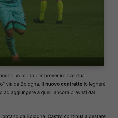
)
rà anche un modo per prevenire eventuali
ito” via da Bologna. Il
nuovo contratto
lo legherà
o ad aggiungere a quelli ancora previsti dal
o lontano da Bologna, Castro continua a destare