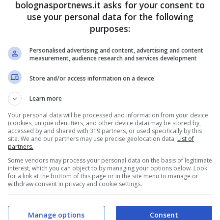
bolognasportnews.it asks for your consent to
use your personal data for the following
purposes:
Personalised advertising and content, advertising and content
measurement, audience research and services development
Store and/or access information on a device
Learn more
ews)
Your personal data will be processed and information from your device
(cookies, unique identifiers, and other device data) may be stored by,
accessed by and shared with 319 partners, or used specifically by this
logna il 30 gennaio 2024, quando il club rossoblù
site. We and our partners may use precise geolocation data.
List of
partners.
 averlo immediatamente dopo il torneo pre-
Some vendors may process your personal data on the basis of legitimate
pegnato con i colori dell’Argentina under 23. Il
interest, which you can object to by managing your options below. Look
for a link at the bottom of this page or in the site menu to manage or
ro per riscattare il giovane talento, che
ora
dopo
withdraw consent in privacy and cookie settings.
utato circa 35 milioni
.
Manage options
Consent