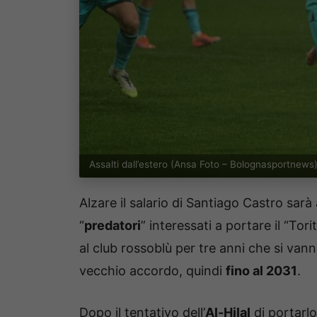
Assalti dall’estero (Ansa Foto – Bolognasportnews
Alzare il salario di Santiago Castro sa
“
predatori
” interessati a portare il “Tor
al club rossoblù per tre anni che si vann
vecchio accordo, quindi
fino al 2031
.
Dopo il tentativo dell’
Al-Hilal
di portarl