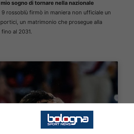
l mio sogno di tornare nella nazionale
 9 rossoblù firmò in maniera non ufficiale un
 portici, un matrimonio che prosegue alla
fino al 2031.