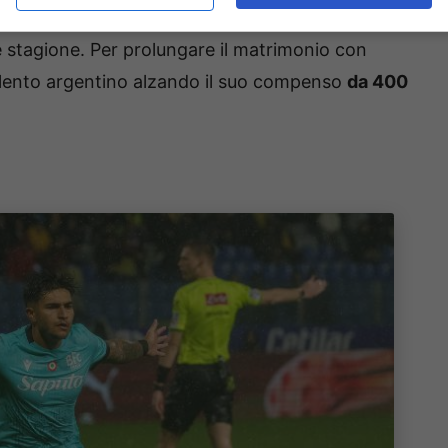
enere stretto nel proprio caveau per ancora
 stagione. Per prolungare il matrimonio con
talento argentino alzando il suo compenso
da 400