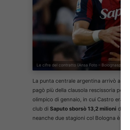
Le cifre del contratto (Ansa Foto – Bolognasportn
La punta centrale argentina arrivò a Bo
pagò più della clausola rescissoria per
olimpico di gennaio, in cui Castro era im
club di
Saputo sborsò 13,2 milioni
di eu
neanche due stagioni col Bologna è
val