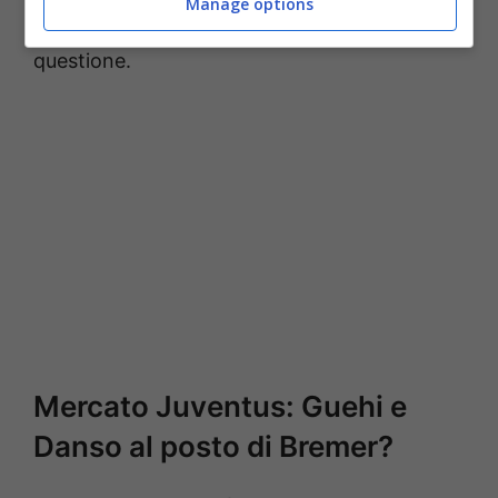
Manage options
vedremo come si svilupperà meglio la
questione.
Mercato Juventus: Guehi e
Danso al posto di Bremer?