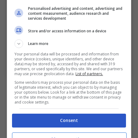
Personalised advertising and content, advertising and
content measurement, audience research and
services development
Store and/or access information on a device
Learn more
Your personal data will be processed and information from
your device (cookies, unique identifiers, and other device
Calciomercato Juventus: il Liverpool su Bremer, chi
data) may be stored by, accessed by and shared with 319
partners, or used specifically by this site. We and our partners
arriva al suo posto (Ansa) – bolognasportnews.it
may use precise geolocation data.
List of partners.
Some vendors may process your personal data on the basis
Per questo motivo i nomi di
Guehi
e
Danso
è
of legitimate interest, which you can object to by managing
your options below. Look for a link at the bottom of this page
da tenere in considerazione per la
Juventus
or in the site menu to manage or withdraw consent in privacy
and cookie settings.
nel prossimo
calciomercato
. Inoltre, il primo
è in scadenza con il suo club e quindi
Consent
potrebbe arrivare a parametro zero. Per il
momento si tratta comunque di una ipotesi e