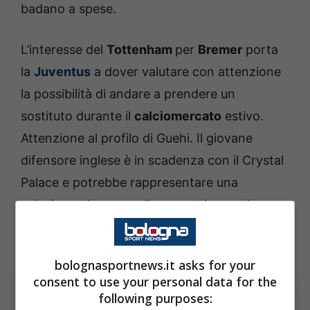
badano a spese.
L’interesse del
Tottenham
per
Bremer
porta
la
Juventus
a dover valutare con attenzione
la possibilità di andare a prendere un
sostituto durante il
calciomercato
estivo.
Attenzione al profilo di Guehi. Il giovane
difensore inglese è in scadenza con il Crystal
Palace e potrebbe rappresentare una
soluzione giovane e di prospettiva per i
bianconeri. Ma con lui potrebbe arrivare
anche Danso proprio dagli Spurs.
bolognasportnews.it asks for your
consent to use your personal data for the
following purposes: