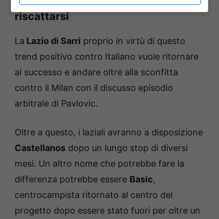
Lazio, i biancocelesti vogliono
riscattarsi
La
Lazio di Sarri
proprio in virtù di questo
trend positivo contro Italiano vuole ritornare
al successo e andare oltre alla sconfitta
contro il Milan con il discusso episodio
arbitrale di Pavlovic.
Oltre a questo, i laziali avranno a disposizione
Castellanos
dopo un lungo stop di diversi
mesi. Un altro nome che potrebbe fare la
differenza potrebbe essere
Basic
,
centrocampista ritornato al centro del
progetto dopo essere stato fuori per oltre un