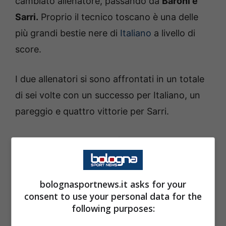
cambiato allenatore, passando da
Baroni e
Sarri.
Proprio il tecnico toscano è una delle
più grandi bestie nere di
Italiano
a livello di
score.
I due allenatori si sono affrontati in un totale
di sei volte con un successo per Italiano, un
pareggio e quattro vittorie per Sarri.
L’ultima partita tra i due è stata Fiorentina
contro Lazio della stagione 2023-2024 di
febbraio 2024 dove la formazione toscana
bolognasportnews.it asks for your
superò i biancocelesti con le reti di
Kayode e
consent to use your personal data for the
Bonaventura.
following purposes: