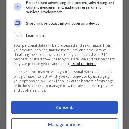
Personalised advertising and content, advertising and
Negli altri precedenti
Sarri
riuscì a battere
content measurement, audience research and
services development
Italiano con delle vittorie nette come il
quattro a zero dell’ottobre 2022 e il tre a zero
Store and/or access information on a device
nel maggio del 2022.
Learn more
Your personal data will be processed and information from
your device (cookies, unique identifiers, and other device
data) may be stored by, accessed by and shared with 319
partners, or used specifically by this site. We and our partners
may use precise geolocation data.
List of partners.
Some vendors may process your personal data on the basis
of legitimate interest, which you can object to by managing
your options below. Look for a link at the bottom of this page
or in the site menu to manage or withdraw consent in privacy
and cookie settings.
Bologna, il dato di Italiano contro Sarri.
Consent
Bolognasportnews (Foto di Marco Luzzani/Getty Images
Via One Football)
Manage options