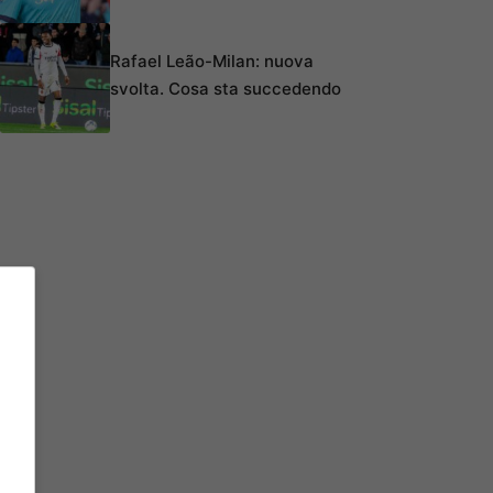
Rafael Leão-Milan: nuova
svolta. Cosa sta succedendo