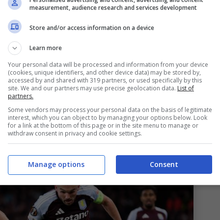
measurement, audience research and services development
me dai campi. Cosa filtra su
Store and/or access information on a device
Learn more
Your personal data will be processed and information from your device
(cookies, unique identifiers, and other device data) may be stored by,
oblemi fisici di
Ferguson e Lucumí.
A questo
accessed by and shared with 319 partners, or used specifically by this
site. We and our partners may use precise geolocation data.
List of
 dei due partirà dal primo minuto questa sera. Al
partners.
ro e Lykogiannis
nel consueto 4-2-3-1 di
Some vendors may process your personal data on the basis of legitimate
interest, which you can object to by managing your options below. Look
for a link at the bottom of this page or in the site menu to manage or
withdraw consent in privacy and cookie settings.
Manage options
Consent