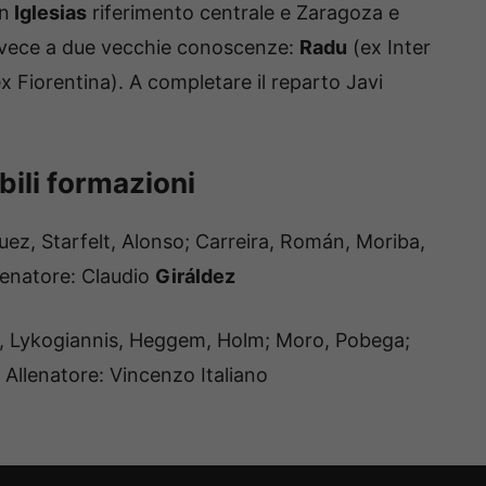
on
Iglesias
riferimento centrale e Zaragoza e
 invece a due vecchie conoscenze:
Radu
(ex Inter
x Fiorentina). A completare il reparto Javi
ili formazioni
uez, Starfelt, Alonso; Carreira, Román, Moriba,
lenatore: Claudio
Giráldez
a, Lykogiannis, Heggem, Holm; Moro, Pobega;
 Allenatore: Vincenzo Italiano