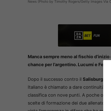
News (Photo by Timothy Rogers/Getty Images Via O
Manca sempre meno al fischio d’inizio 
chance per l’argentino. Lucumí e Ferg
Dopo il successo contro il
Salisburgo
de
Italiano è chiamato a dare continuità al
classifica con nove punti. A poche ore dal
scelte di formazione dei due allenatori,
vista l’emergenza in difesa che ha colpito 