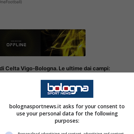
neFootball)
di Celta Vigo-Bologna. Le ultime dai campi:
uson…
ll’ultimo turno di
Europa League
, il Bologna di
 Balaídos contro il
Celta Vigo
, decimo in
bolognasportnews.it asks for your consent to
use your personal data for the following
 fischio d’inizio c’è molta curiosità riguardo le
purposes:
 in particolar modo quelle di Vincenzo
Italiano
,
i felsinei negli ultimi giorni.
Personalised advertising and content, advertising and content