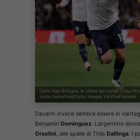
Celta Vigo-Bologna: le ultime dai campi. Cosa fil
Justin Setterfield/Getty Images Via OneFootball)
Davanti invece sembra essere in vantag
Benjamin
Dominguez
. L’argentino dovr
Orsolini
, alle spalle di Thijs
Dallinga
. I 