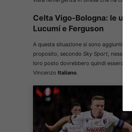
Celta Vigo-Bologna: le ulti
Lucumí e Ferguson
A questa situazione si sono aggiunti i pr
proposito, secondo
Sky Sport
, nessuno
loro posto dovrebbero quindi esserci
Mo
Vincenzo
Italiano
.