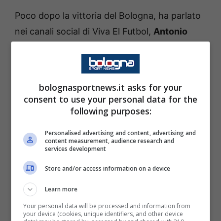
Poco dopo la vittoria del Bologna, ha parlato
nei canali social di Viva El Futbol,
Antonio
Cassano
. L’ex Sampdoria ha avuto parole di
stime nei confronti della prestazione dei
rossoblù:
bolognasportnews.it asks for your
consent to use your personal data for the
“Sapete perché dico che è meritata la
following purposes:
vittoria del Bologna? Perché era sfavorito ma
Personalised advertising and content, advertising and
in campo non si è notato. Il Bologna era
content measurement, audience research and
services development
sfavorito contro la squadra più forte del
Store and/or access information on a device
campionato, sono contento perché Italiano
merita questa grande chance di vincere un
Learn more
altro trofeo.
Sta facendo un calcio
Your personal data will be processed and information from
your device (cookies, unique identifiers, and other device
meraviglioso, ha giocato un calcio vis a vis.