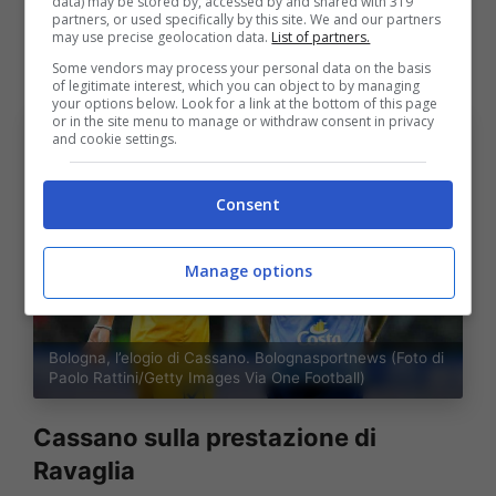
data) may be stored by, accessed by and shared with 319
partners, or used specifically by this site. We and our partners
La cosa incredibile è che dopo un minuto e
may use precise geolocation data.
List of partners.
mezzo, il Bologna era sotto
“.
Some vendors may process your personal data on the basis
of legitimate interest, which you can object to by managing
your options below. Look for a link at the bottom of this page
or in the site menu to manage or withdraw consent in privacy
and cookie settings.
Consent
Manage options
Bologna, l’elogio di Cassano. Bolognasportnews (Foto di
Paolo Rattini/Getty Images Via One Football)
Cassano sulla prestazione di
Ravaglia