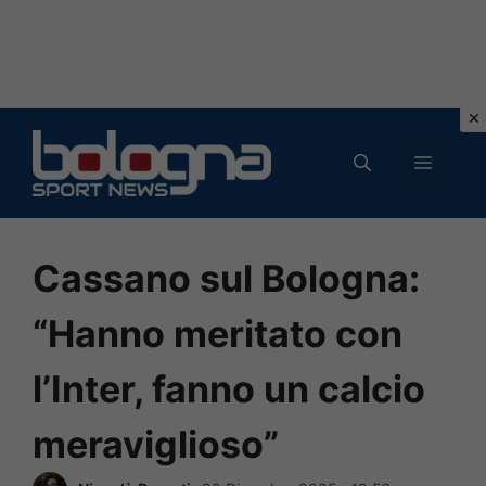
Vai
al
MENU
contenuto
Cassano sul Bologna:
“Hanno meritato con
l’Inter, fanno un calcio
meraviglioso”