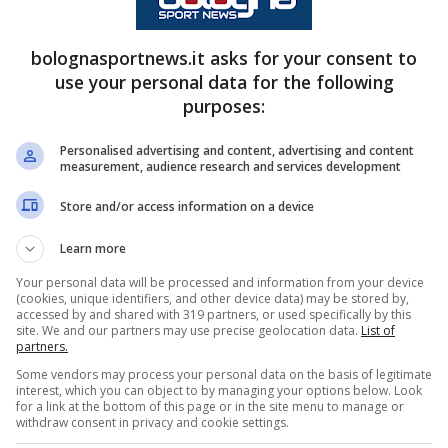
bolognasportnews.it asks for your consent to
use your personal data for the following
purposes:
in fondo le squadre che più lo
uesto trofeo rappresenta.
Personalised advertising and content, advertising and content
measurement, audience research and services development
Store and/or access information on a device
e è evidente. Tra una partita e l’altra ha vissuto
Learn more
tri istituzionali. Sabato ha incontrato Aurelio
Your personal data will be processed and information from your device
(cookies, unique identifiers, and other device data) may be stored by,
in Mogren, Ceo del fondo saudita Pif,
accessed by and shared with 319 partners, or used specifically by this
site. We and our partners may use precise geolocation data.
List of
rilevanti nel mondo dello sport. Tra questi
partners.
pa: 11 milioni di euro alla vincitrice e 6,7
Some vendors may process your personal data on the basis of legitimate
interest, which you can object to by managing your options below. Look
 parte garantita dall’amichevole della Supercoppa
for a link at the bottom of this page or in the site menu to manage or
withdraw consent in privacy and cookie settings.
che del futuro del calcio e delle opportunità di