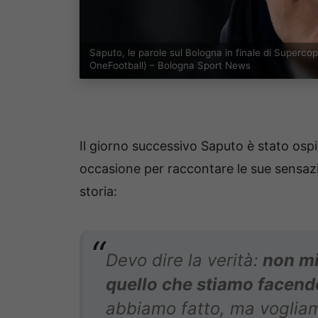
Saputo, le parole sul Bologna in finale di Superc
OneFootball) – Bologna Sport News
Il giorno successivo Saputo è stato ospi
occasione per raccontare le sue sensazi
storia:
Devo dire la verità:
non mi
quello che stiamo facend
abbiamo fatto, ma vogliamo