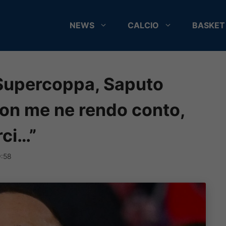
NEWS
CALCIO
BASKET
i Supercoppa, Saputo
non me ne rendo conto,
rci…”
9:58