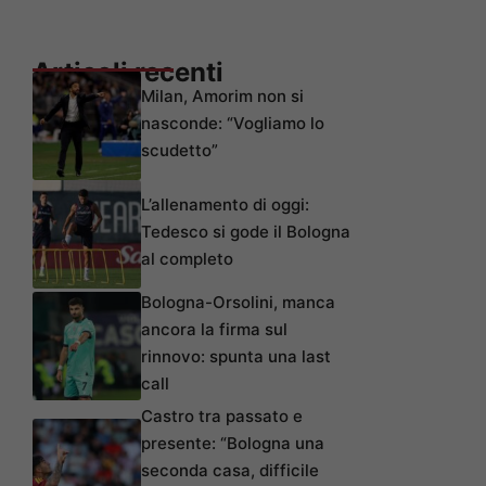
Articoli recenti
Milan, Amorim non si
nasconde: “Vogliamo lo
scudetto”
L’allenamento di oggi:
Tedesco si gode il Bologna
al completo
Bologna-Orsolini, manca
ancora la firma sul
rinnovo: spunta una last
call
Castro tra passato e
presente: “Bologna una
seconda casa, difficile