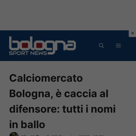
Vai
al
MENU
contenuto
Calciomercato
Bologna, è caccia al
difensore: tutti i nomi
in ballo