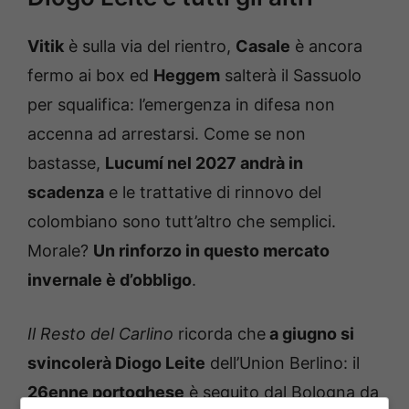
Vitik
è sulla via del rientro,
Casale
è ancora
fermo ai box ed
Heggem
salterà il Sassuolo
per squalifica: l’emergenza in difesa non
accenna ad arrestarsi. Come se non
bastasse,
Lucumí nel 2027 andrà in
scadenza
e le trattative di rinnovo del
colombiano sono tutt’altro che semplici.
Morale?
Un rinforzo in questo mercato
invernale è d’obbligo
.
Il Resto del Carlino
ricorda che
a giugno si
svincolerà Diogo Leite
dell’Union Berlino: il
26enne portoghese
è seguito dal Bologna da