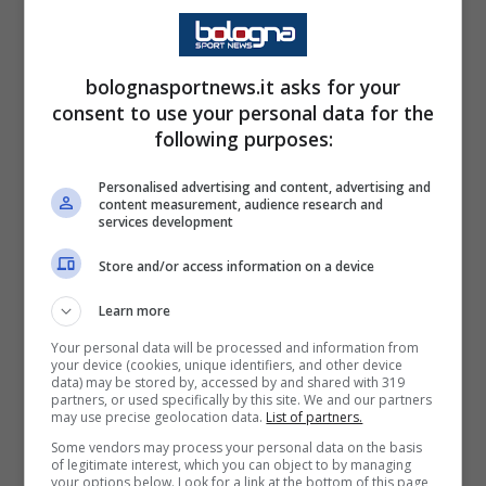
diverso tempo (quasi 2 anni), ma su di lui ci
sono anche Girona, Wolverhampton,
Fiorentina, Milan e Fenerbahce.
bolognasportnews.it asks for your
consent to use your personal data for the
following purposes:
Dal Brasile spunta la pista
David Ricardo
: il
classe 2002 del Botafogo
rappresenterebbe
Personalised advertising and content, advertising and
content measurement, audience research and
un importante acquisto di prospettiva, ma
services development
servono circa
8 milioni di euro
. Su di lui c’è
Store and/or access information on a device
anche il San Paolo, ma il Fogão non
Learn more
vorrebbero cederlo a una rivale.
Your personal data will be processed and information from
your device (cookies, unique identifiers, and other device
data) may be stored by, accessed by and shared with 319
Rimane di attualità anche il nome di
Diego
partners, or used specifically by this site. We and our partners
may use precise geolocation data.
List of partners.
Coppola
, pupillo del Ds Sartori. Passato in
Some vendors may process your personal data on the basis
estate al
Brighton
, il
21enne
fatica a trovare
of legitimate interest, which you can object to by managing
your options below. Look for a link at the bottom of this page