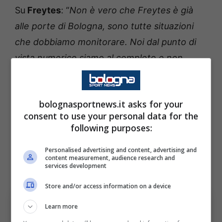
Su
Freytes
: “
Non è vero che Freytes è già
alle porte di Bologna, sono tutte situazioni
che dobbiamo monitorare. Noi dal punto di
vista numerico siamo al completo e non
abbiamo necessità di intervenire, dovremo
farci trovare pronti e, se ci saranno delle
bolognasportnews.it asks for your
occasioni, le valuteremo. Non abbiamo il fiato
consent to use your personal data for the
sul collo, la squadra è completa e l’ha
following purposes:
dimostrato in questa prima parte di stagione.
Personalised advertising and content, advertising and
Se ci sarà la possibilità di migliorarla, lo
content measurement, audience research and
services development
valuteremo”.
Store and/or access information on a device
Learn more