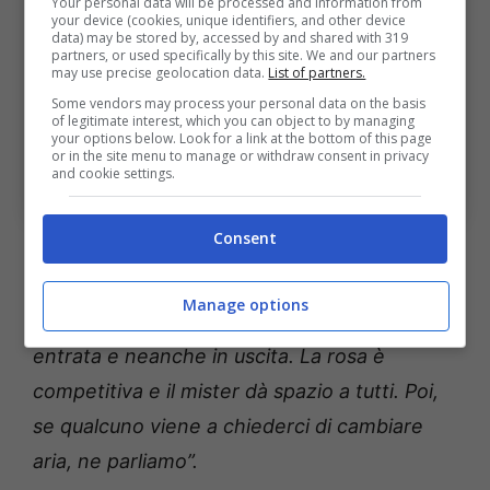
Your personal data will be processed and information from
your device (cookies, unique identifiers, and other device
data) may be stored by, accessed by and shared with 319
partners, or used specifically by this site. We and our partners
may use precise geolocation data.
List of partners.
Some vendors may process your personal data on the basis
of legitimate interest, which you can object to by managing
your options below. Look for a link at the bottom of this page
Bologna-Sassuolo: le parole Di Vaio sul mercato.
or in the site menu to manage or withdraw consent in privacy
Bologna Sport News (Photo by Wagner Meier/Getty
and cookie settings.
Images Via OneFootball)
Consent
Su
Fabbian-Lazio
: “
Se ne parla da
quest’estate, anche quando la Lazio aveva il
Manage options
mercato bloccato. Non abbiamo necessità in
entrata e neanche in uscita. La rosa è
competitiva e il mister dà spazio a tutti. Poi,
se qualcuno viene a chiederci di cambiare
aria, ne parliamo”.