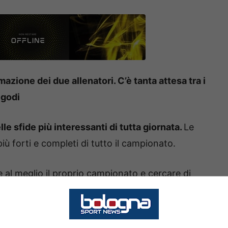
azione dei due allenatori. C’è tanta attesa tra i
egodi
e sfide più interessanti di tutta giornata.
Le
iù forti e completi di tutto il campionato.
e al meglio il proprio campionato e cercare di
 Gli scaligeri come lo scorso anno sono riusciti a
rban, Giovane e Bernede.