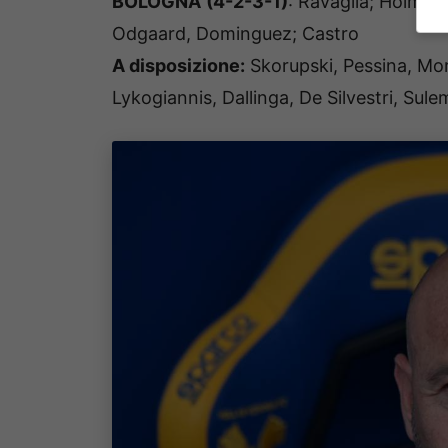
BOLOGNA
(4-2-3-1)
: Ravaglia; Holm, H
Odgaard, Dominguez; Castro
A disposizione:
Skorupski, Pessina, Mor
Lykogiannis, Dallinga, De Silvestri, Sul