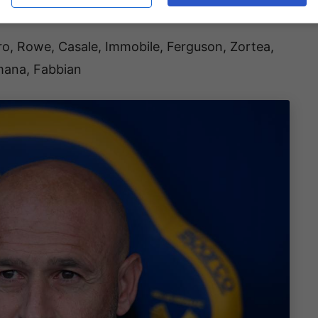
eggem, Vitik, Miranda; Freuler, Pobega; Orsolini,
o, Rowe, Casale, Immobile, Ferguson, Zortea,
emana, Fabbian