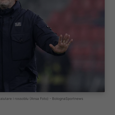
ò aiutare i rossoblu (Ansa Foto) - BolognaSportnews