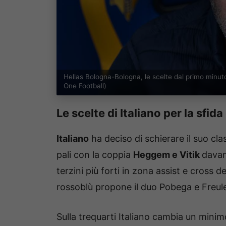
Hellas Bologna-Bologna, le scelte dal primo minut
One Football)
Le scelte di Italiano per la sfid
Italiano
ha deciso di schierare il suo cla
pali con la coppia
Heggem e Vitik
davant
terzini più forti in zona assist e cross 
rossoblù propone il duo Pobega e Freu
Sulla trequarti Italiano cambia un minim