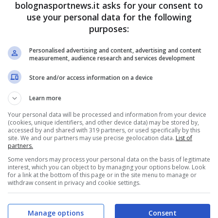
bolognasportnews.it asks for your consent to
rse per via del tasso tecnico della rosa di base,
use your personal data for the following
e andrà a finire e come si evolverà la classifica
purposes:
o di seguito le scelte tattiche dei due
Personalised advertising and content, advertising and content
measurement, audience research and services development
Store and/or access information on a device
 scelte dal primo minuto dei
Learn more
Your personal data will be processed and information from your device
(cookies, unique identifiers, and other device data) may be stored by,
ez, Nelsson, Valentini; Niasse, Serdar, Al
accessed by and shared with 319 partners, or used specifically by this
site. We and our partners may use precise geolocation data.
List of
partners.
e, Giovane, Slotsager, Harroui, Ebosse,
Some vendors may process your personal data on the basis of legitimate
interest, which you can object to by managing your options below. Look
for a link at the bottom of this page or in the site menu to manage or
withdraw consent in privacy and cookie settings.
Manage options
Consent