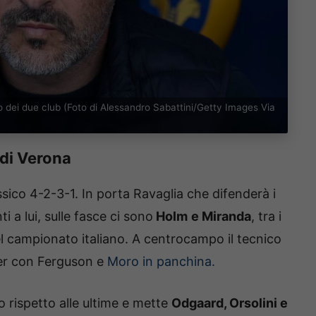
o dei due club (Foto di Alessandro Sabattini/Getty Images Via
a di Verona
ssico 4-2-3-1. In porta Ravaglia che difenderà i
i a lui, sulle fasce ci sono
Holm
e Miranda
, tra i
del campionato italiano. A centrocampo il tecnico
ler con Ferguson e
Moro in panchina.
o rispetto alle ultime e mette
Odgaard, Orsolini e