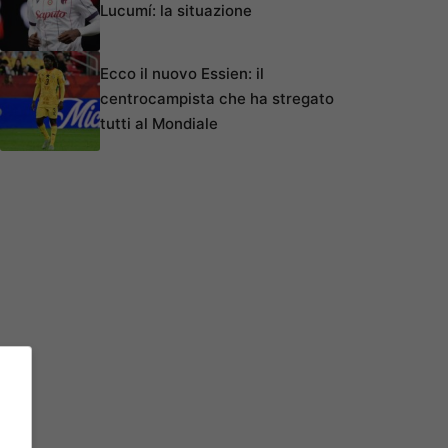
Lucumí: la situazione
Ecco il nuovo Essien: il
centrocampista che ha stregato
tutti al Mondiale