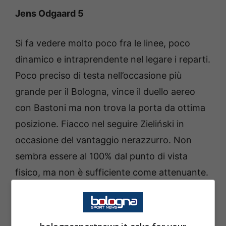
Jens Odgaard 5
Si fa vedere molto poco fra le linee, poco
dinamico e intraprendente nel legare i reparti.
Poco preciso di testa nell’occasione più
grande per il Bologna, vince il duello aereo
con Bastoni ma non trova la porta da ottima
posizione. Fiacco nel seguire Zieliński in
occasione del vantaggio nerazzurro. Non
sembra essere al 100% dal punto di vista
fisico, ma non è sufficiente come attenuante.
Le pagelle dell’attacco del
Bologna