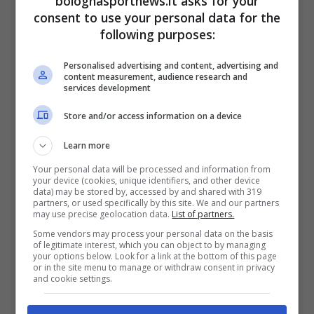
bolognasportnews.it asks for your
consent to use your personal data for the
Nicolò Cambiaghi 5
following purposes:
Personalised advertising and content, advertising and
I calciatore straripante che si era conquistato
content measurement, audience research and
services development
la maglia della Nazionale poco più di un mese
Store and/or access information on a device
fa sembra un lontano ricordo. Su quel lato
gode di maggior libertà rispetto a Rowe vista
Learn more
la prestazione sottotono di L. Henrique,
Your personal data will be processed and information from
your device (cookies, unique identifiers, and other device
eppure non riesce mai ad accendersi né ad
data) may be stored by, accessed by and shared with 319
partners, or used specifically by this site. We and our partners
accelerare palla al piede. Prova ad aiutare i
may use precise geolocation data.
List of partners.
suoi ma non incide.
Some vendors may process your personal data on the basis
of legitimate interest, which you can object to by managing
your options below. Look for a link at the bottom of this page
or in the site menu to manage or withdraw consent in privacy
Jonathan David Henry Rowe 5,5
and cookie settings.
Più presente rispetto a Cambiaghi, prova un