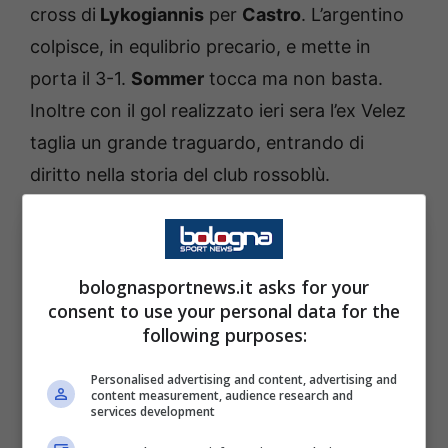
cross di
Lykogiannis
per
Castro
. L’argentino
colpisce, in equlibrio precario, e mette in
porta il 3-1.
Sommer
tocca ma non basta.
Inoltre con il gol realizzato ieri sera l’ex Velez
taglia un grande traguardo, entrando di
diritto nella storia del club rossoblù.
bolognasportnews.it asks for your
consent to use your personal data for the
following purposes:
Personalised advertising and content, advertising and
content measurement, audience research and
services development
Castro taglia un grande traguardo: i dettagli. Bologna
Sport News (Photo by Marco Luzzani/Getty Images Via