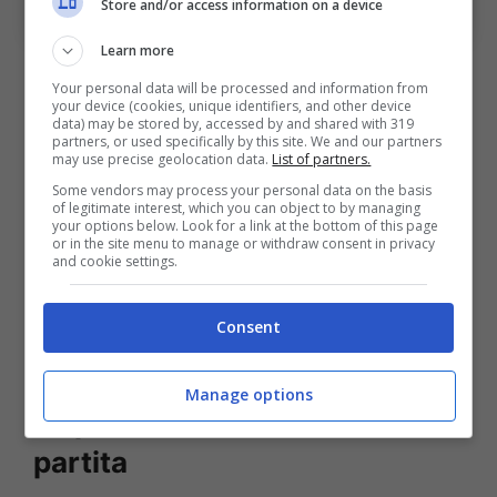
Store and/or access information on a device
OneFootball)
Learn more
Infatti Santiago
Castro
è diventato il primo
Your personal data will be processed and information from
giocatore del
Bologna
a segnare almeno
your device (cookies, unique identifiers, and other device
data) may be stored by, accessed by and shared with 319
cinque reti in due diverse stagioni di Serie A
partners, or used specifically by this site. We and our partners
may use precise geolocation data.
List of partners.
prima di compiere 22 anni a partire da
Some vendors may process your personal data on the basis
of legitimate interest, which you can object to by managing
Stefano Chiodi
(che ci riuscì nel 1975/76, nel
your options below. Look for a link at the bottom of this page
or in the site menu to manage or withdraw consent in privacy
1976/77 e nel 1977/78). Un record che attesta
and cookie settings.
dunque la crescita di un ragazzo pronto a
caricarsi sulle spalle il peso dell’attacco della
Consent
formazione di Vincenzo
Italiano
.
Manage options
Le parole di Castro a fine
partita