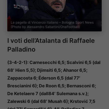
La pagella di Vincenzo Italiano – Bologna Sport News
(Photo by Alessandro Sabattini/OneFootball)
I voti dell’Atalanta di Raffaele
Palladino
(3-4-2-1): Carnesecchi 6,5; Scalvini 6,5 (dal
68′ Hien 5,5); Djimsiti 6,5; Ahanor 6,5;
Zappacosta 6; Éderson 6,5 (dal 77′
Brescianini 6); De Roon 6,5; Bernasconi 6;
De Ketelaere 7 (dall84′ Sulemana s.v.);
Zalewski 6 (dal 68′ Musah 6); Krstović 7,5