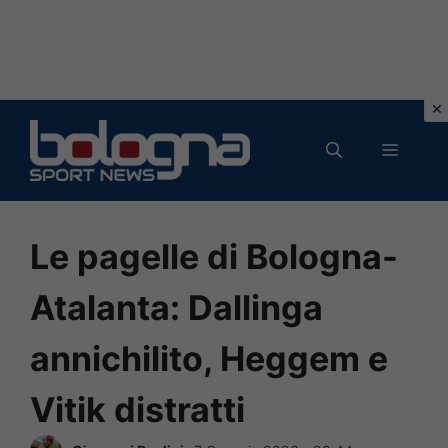
Vai
al
MENU
contenuto
Le pagelle di Bologna-
Atalanta: Dallinga
annichilito, Heggem e
Vitik distratti