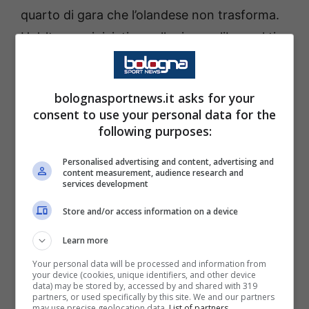
quarto di gara che l’olandese non trasforma.
Un’altra sua iniziativa nella ripresa libera al tiro
Rowe poi bloccato da Carnesecchi. Si
sacrifica molto anche in fase di non
bolognasportnews.it asks for your
possesso. Partita sufficiente.
consent to use your personal data for the
following purposes:
Riccardo Orsolini 5,5
Personalised advertising and content, advertising and
content measurement, audience research and
Primo tempo in ombra, gioca troppo
services development
scolastico perdendo in più occasioni il tempo
Store and/or access information on a device
di giocata idoneo. Il risultato è che la maggior
Learn more
parte delle sue giocate sono all’indietro o in
Your personal data will be processed and information from
orizzontale, facendo perdere l’inerzia del
your device (cookies, unique identifiers, and other device
data) may be stored by, accessed by and shared with 319
contrattacco felsineo. La colpa non è
partners, or used specifically by this site. We and our partners
may use precise geolocation data.
List of partners.