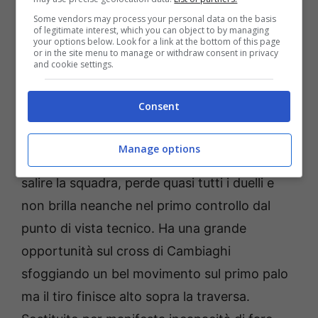
solamente sua, anche se è l’unico giocatore
Some vendors may process your personal data on the basis
che non rientra dagli spogliatoi dopo
of legitimate interest, which you can object to by managing
your options below. Look for a link at the bottom of this page
l’intervallo.
or in the site menu to manage or withdraw consent in privacy
and cookie settings.
Thijs Dallinga 5
Consent
In estrema difficoltà nel duello con Djimsiti
Manage options
quando deve giocare spalle alla porta per far
salire la squadra, perde quasi tutti i duelli e
non brilla neanche nel primo controllo dal
punto di vista tecnico. Ha una grande
opportunità sul cross di Cambiaghi
sfoggiando un bel movimento sul primo palo
ma il tiro finisce alto sopra la traversa.