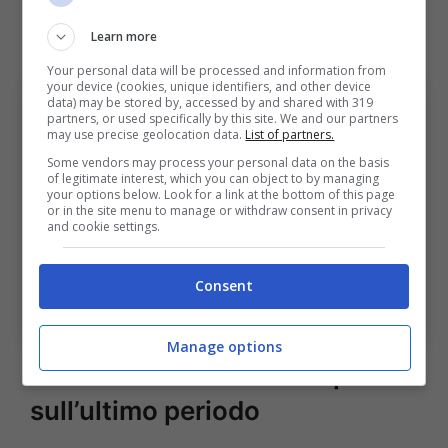
almeno 40 milioni di euro
e non si fanno
sconti, men che meno a una rivale.
Learn more
Your personal data will be processed and information from
your device (cookies, unique identifiers, and other device
data) may be stored by, accessed by and shared with 319
partners, or used specifically by this site. We and our partners
may use precise geolocation data.
List of partners.
Some vendors may process your personal data on the basis
of legitimate interest, which you can object to by managing
your options below. Look for a link at the bottom of this page
or in the site menu to manage or withdraw consent in privacy
and cookie settings.
Calciomercato Bologna, una big di Serie A pensa a
Consent
Castro per l’attacco. BolognaSportNews (Photo by
Alessandro Sabattini/Getty Images)
Manage options
Santi leader vero: le sue parole
sull’ultimo periodo