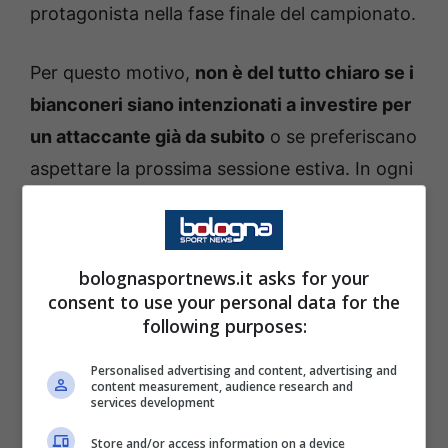
protagonista nella fase finale del campionato.
Per questo motivo,
non è del tutto chiaro se i
bianconeri siano intenzionati a investire per
un attaccante già da subito
o se preferiscano
aspettare la prossima sessione estiva. In ogni
caso,
l’interesse per Castro non è certo un
segreto
e il suo nome circola ormai da mesi
tra gli uffici di Vinovo.
bolognasportnews.it asks for your
consent to use your personal data for the
Trattare con il Bologna non è mai semplice, a
following purposes:
maggior ragione se si parla di uno degli
Personalised advertising and content, advertising and
uomini copertina rossoblù.
Per portare
content measurement, audience research and
services development
Castro lontano dalle Due Torri servono
Store and/or access information on a device