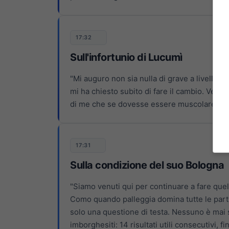
17:32
Sull'infortunio di Lucumì
"Mi auguro non sia nulla di grave a livello 
mi ha chiesto subito di fare il cambio. Ved
di me che se dovesse essere muscolare lo 
17:31
Sulla condizione del suo Bologna
"Siamo venuti qui per continuare a fare quell
Como quando palleggia domina tutte le partit
solo una questione di testa. Nessuno è mai 
imborghesiti: 14 risultati utili consecutivi,