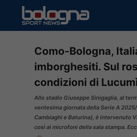
Vai
al
contenuto
Como-Bologna, Itali
imborghesiti. Sul ro
condizioni di Lucum
Allo stadio Giuseppe Sinigaglia, al ter
ventesima giornata della Serie A 2025/26 
Cambiaghi e Baturina), è intervenuto Vi
così ai microfoni della sala stampa. Ecco