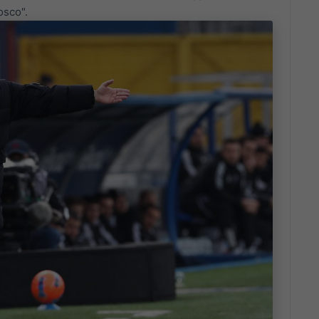
osco".