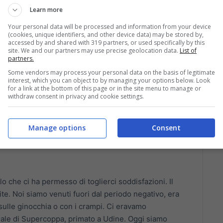
Learn more
Your personal data will be processed and information from your device
(cookies, unique identifiers, and other device data) may be stored by,
accessed by and shared with 319 partners, or used specifically by this
site. We and our partners may use precise geolocation data.
List of
partners.
Some vendors may process your personal data on the basis of legitimate
muscolare. Ha provato a vedere se poteva rientrare, ma
interest, which you can object to by managing your options below. Look
for a link at the bottom of this page or in the site menu to manage or
remo cosa diranno gli esami strumentali. Sapete meglio
withdraw consent in privacy and cookie settings.
perderemo, spero non a lungo".
Manage options
Consent
o che ci ha permesso di toglierci soddisfazioni. Il
e. Noi siamo venuti fuori dal periodo negativo, era
sulle ginocchia o con i crampi. Ci eravamo
 finale di Supercoppa, primato a Udine. Oggi siamo