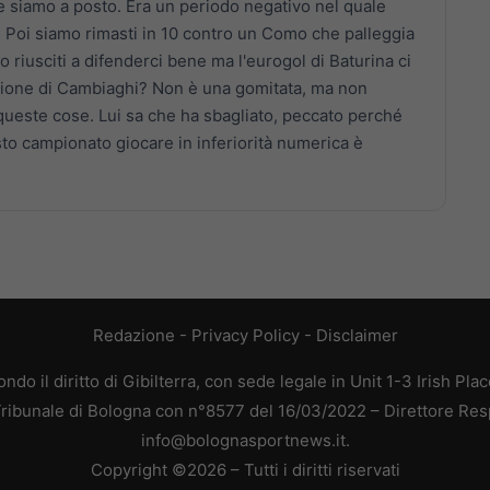
e siamo a posto. Era un periodo negativo nel quale
. Poi siamo rimasti in 10 contro un Como che palleggia
riusciti a difenderci bene ma l'eurogol di Baturina ci
lsione di Cambiaghi? Non è una gomitata, ma non
 queste cose. Lui sa che ha sbagliato, peccato perché
sto campionato giocare in inferiorità numerica è
Redazione
-
Privacy Policy
-
Disclaimer
do il diritto di Gibilterra, con sede legale in Unit 1-3 Irish Pla
 Tribunale di Bologna con n°8577 del 16/03/2022 – Direttore Res
info@bolognasportnews.it.
Copyright ©2026 – Tutti i diritti riservati