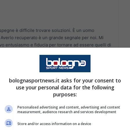
 spegne è difficile trovare soluzioni. È un uomo
. Averlo recuperato è un grande segnale per noi. Mi
vo entusiasmo e fiducia per tornare ad essere quelli di
bolognasportnews.it asks for your consent to
sione di Orsolini
use your personal data for the following
purposes:
ima mezzora. Non sta attraversando un grande
i mandare in campo chi ha più energia e
Personalised advertising and content, advertising and content
measurement, audience research and services development
evo provare la carta da subentrato, era una strategia.
ra viene limitato ma ci ha giocato anche gli anni
Store and/or access information on a device
nti, dribbling e qualche gol alla Baturina".