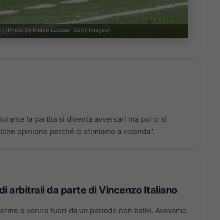
t | (Photo by Marco Luzzani_Getty Images)
rante la partita si diventa avversari ma poi ci si
lche opinione perché ci stimiamo a vicenda".
odi arbitrali da parte di Vincenzo Italiano
ferme e venire fuori da un periodo non bello. Avevamo