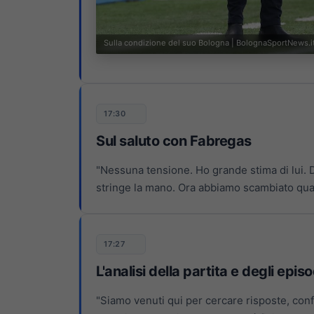
Sulla condizione del suo Bologna | BolognaSportNews.i
17:30
Sul saluto con Fabregas
"Nessuna tensione. Ho grande stima di lui. Du
stringe la mano. Ora abbiamo scambiato qua
17:27
L'analisi della partita e degli epis
"Siamo venuti qui per cercare risposte, con