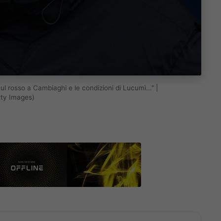
l rosso a Cambiaghi e le condizioni di Lucumì..." |
tty Images)