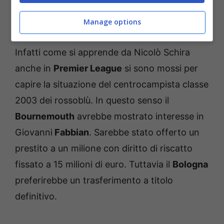
Anche il Bournemouth su
Manage options
Fabbian
Infatti come si apprende da Nicolò Schira
anche in
Premier League
si sono mossi per
capire la situazione del centrocampista classe
2003 dei rossoblù. In questo senso il
Bournemouth
avrebbe mostrato interesse in
Giovanni
Fabbian
. Sarebbe stato offerto un
prestito a un milione con diritto di riscatto
fissato a 15 milioni di euro. Tuttavia il
Bologna
preferirebbe un trasferimento a titolo
definitivo.