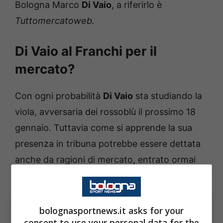
Bologna Marco
Di Vaio
, a riferirlo è
Tuttomercatoweb.
Di Vaio al Franchi per il
mercato?
Con ogni probabilità
Di Vaio
sta studiando la
viola, avversaria dei rossoblù il prossimo 18
gennaio. Tuttavia come si apprende la sua
presenza in tribuna potrebbe essere dettata
anche da ragioni di mercato, entrato ormai
nel vivo da diversi giorni.
bolognasportnews.it asks for your
consent to use your personal data for the