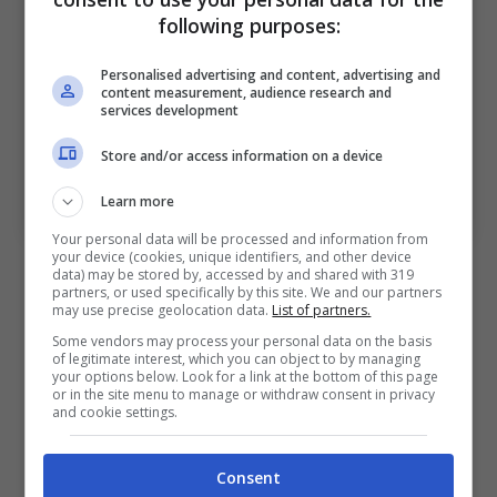
following purposes:
Personalised advertising and content, advertising and
content measurement, audience research and
services development
Store and/or access information on a device
Di Vaio al Franchi per il mercato? Bologna Sport News
(Foto di Alessandro Sabattini/Getty Images Via
Learn more
OneFootball)
Your personal data will be processed and information from
your device (cookies, unique identifiers, and other device
La
Fiorentina
infatti in questi giorni ha
data) may be stored by, accessed by and shared with 319
partners, or used specifically by this site. We and our partners
cercato sia Benjamin
Dominguez
, esterno
may use precise geolocation data.
List of partners.
sinistro argentino classe 2003 argentino, sia
Some vendors may process your personal data on the basis
of legitimate interest, which you can object to by managing
Giovanni Fabbian, centrocampista e
your options below. Look for a link at the bottom of this page
or in the site menu to manage or withdraw consent in privacy
all’occorrenza trequartista, su cui però è forte
and cookie settings.
l’interesse anche dalla
Premier League
.
Consent