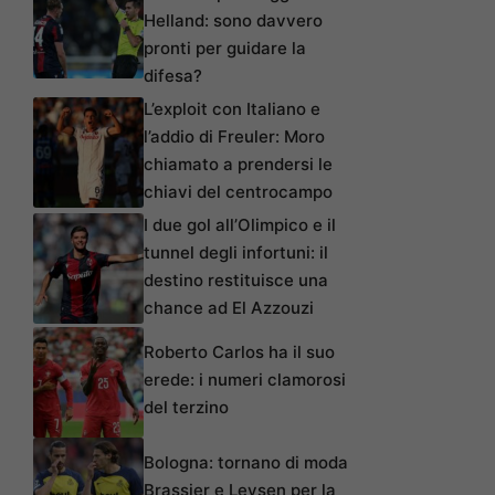
Helland: sono davvero
pronti per guidare la
difesa?
L’exploit con Italiano e
l’addio di Freuler: Moro
chiamato a prendersi le
chiavi del centrocampo
I due gol all’Olimpico e il
tunnel degli infortuni: il
destino restituisce una
chance ad El Azzouzi
Roberto Carlos ha il suo
erede: i numeri clamorosi
del terzino
Bologna: tornano di moda
Brassier e Leysen per la