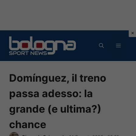
Vai
al
MENU
contenuto
Domínguez, il treno
passa adesso: la
grande (e ultima?)
chance