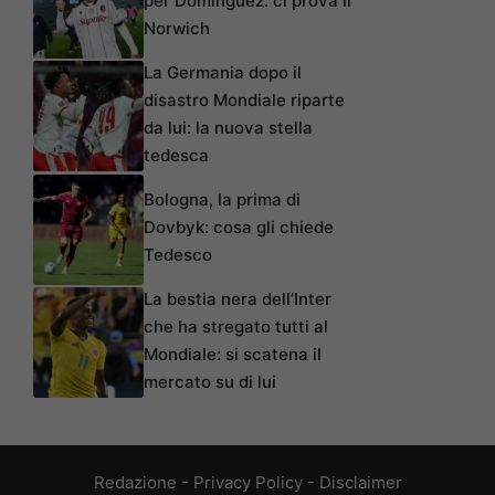
per Domínguez: ci prova il
Norwich
La Germania dopo il
disastro Mondiale riparte
da lui: la nuova stella
tedesca
Bologna, la prima di
Dovbyk: cosa gli chiede
Tedesco
La bestia nera dell’Inter
che ha stregato tutti al
Mondiale: si scatena il
mercato su di lui
Redazione
-
Privacy Policy
-
Disclaimer