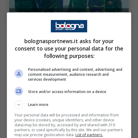
Verona come bivio: chance vera, senza alibi (Ansa Foto)
– BolognaSportnews
Il calendario, a volte, sa essere crudele ma
bolognasportnews.it asks for your
anche tremendamente onesto. La prossima
consent to use your personal data for the
fermata si chiama Verona e per
Domínguez
following purposes:
non è una partita come le altre. Senza
Personalised advertising and content, advertising and
Cambiaghi
, fermato da due giornate di
content measurement, audience research and
services development
squalifica, e con un Bernardeschi ancora
Store and/or access information on a device
lontano dalla versione “ultimate”, come
direbbero i gamer, lo spazio c’è. Ed è reale.
Learn more
Non una comparsata, non uno spezzone per
Your personal data will be processed and information from
your device (cookies, unique identifiers, and other device
fare numero: una
chance da titolare
nel
data) may be stored by, accessed by and shared with 319
partners, or used specifically by this site. We and our partners
prossimo match di A.
may use precise geolocation data.
List of partners.