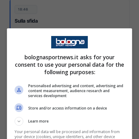
18:46
Sulla sfida
"Sarà difficile, è una squadra che vuole arrivare tra le
prime otto, sarà difficile ma vogliamo qualificarci
anche noi. In termini di risultati hanno fatto bene in
Europa League. Sappiamo che è una partita
bolognasportnews.it asks for your
complessa, sappiamo che non sono al massimo in
consent to use your personal data for the
campionato ultimamente come noi, ma vogliamo
following purposes:
sfruttare al meglio questa occasione."
Personalised advertising and content, advertising and
content measurement, audience research and
services development
Le dichiarazioni dell’allenatore del Celtic
prima del difficile match contro il Bologna
Store and/or access information on a device
allo stadio Dall’Ara
Learn more
Your personal data will be processed and information from
Domani sera allo stadio Dall’Ara continuerà
your device (cookies, unique identifiers, and other device