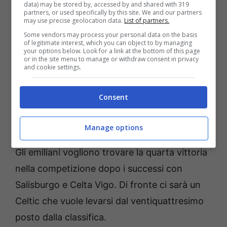
data) may be stored by, accessed by and shared with 319
l’avventura europea del
Bologna
. Dopo
partners, or used specifically by this site. We and our partners
may use precise geolocation data.
List of partners.
l’esperienza maturata nella scorsa
Some vendors may process your personal data on the basis
Champions League
gli uomini di Italiano
of legitimate interest, which you can object to by managing
your options below. Look for a link at the bottom of this page
hanno assunto maggiore consapevolezza nei
or in the site menu to manage or withdraw consent in privacy
and cookie settings.
propri mezzi. L’avversario potrebbe creare
qualche problema, ma i rossoblù hanno tutte
Consent
le carte in tavola per giocarsela e dire la loro
anche in campo internazionale.
Manage options
Gli emiliani vogliono trovare la quarta vittoria
nella competizione dopo i successi con
Salisburgo e Celta Vigo. Di fronte ci sarà un
Celtic che vuole levarsi dal ventiquattresimo
posto dalla classifica.