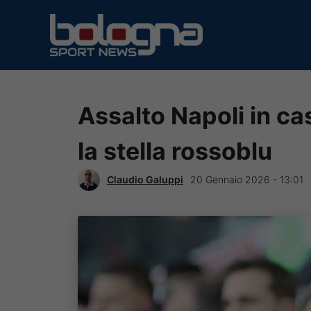
Vai
al
contenuto
Assalto Napoli in c
la stella rossoblu
Claudio Galuppi
20 Gennaio 2026 - 13:01