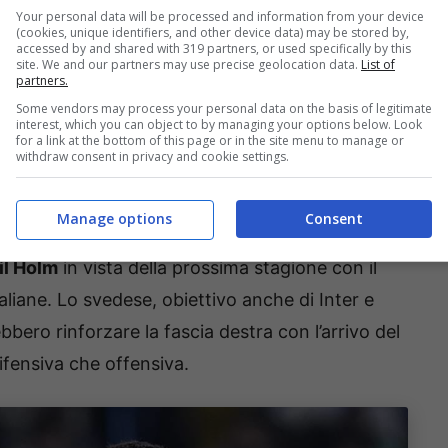
Your personal data will be processed and information from your device
o un calciatore rossoblu che sta disputando una
(cookies, unique identifiers, and other device data) may be stored by,
accessed by and shared with 319 partners, or used specifically by this
ne, durante le quali ha collezionato alcune
site. We and our partners may use precise geolocation data.
List of
partners.
on dovesse centrare la qualificazione alle
Some vendors may process your personal data on the basis of legitimate
be lasciar partire alcuni pezzi pregiati per fare
interest, which you can object to by managing your options below. Look
for a link at the bottom of this page or in the site menu to manage or
withdraw consent in privacy and cookie settings.
ione, un calciatore verso Napoli
Manage options
Consent
il Holm
in vista della prossima stagione con il
aliane. Lo svedese, obiettivo anche di Inter e
bbero rinforzare la fascia destra con l’arrivo del
difensiva che offensiva.