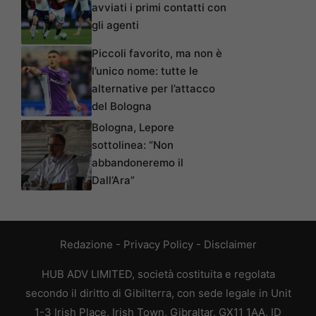
avviati i primi contatti con
gli agenti
Piccoli favorito, ma non è
l’unico nome: tutte le
alternative per l’attacco
del Bologna
Bologna, Lepore
sottolinea: “Non
abbandoneremo il
Dall’Ara”
Redazione
-
Privacy Policy
-
Disclaimer
HUB ADV LIMITED, società costituita e regolata
secondo il diritto di Gibilterra, con sede legale in Unit
1-3 Irish Place, Irish Town, Gibraltar, GX11 1AA, ID