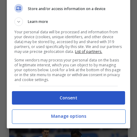
Store and/or access information on a device
giocatore dialoga con il club spagnolo, ma
serve un’intesa economica e progettuale che
Learn more
convinca davvero il numero 11 della Dea. Per
Your personal data will be processed and information from
your device (cookies, unique identifiers, and other device
l’Atalanta, che in questi anni ha costruito una
data) may be stored by, accessed by and shared with 319
partners, or used specifically by this site. We and our partners
reputazione solida anche sul fronte delle
may use precise geolocation data.
List of partners.
cessioni, è una partita di pazienza. Nessuna
Some vendors may process your personal data on the basis
of legitimate interest, which you can object to by managing
fretta, ma la consapevolezza che i tempi
your options below. Look for a link at the bottom of this page
or in the site menu to manage or withdraw consent in privacy
stringono e che ogni ora può essere decisiva.
and cookie settings.
Il passo indietro del
Consent
Fenerbahce e l’all-in spagnolo
Manage options