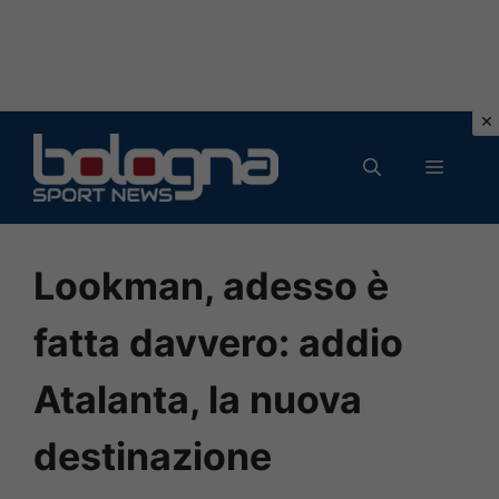
Vai
al
MENU
contenuto
Lookman, adesso è
fatta davvero: addio
Atalanta, la nuova
destinazione