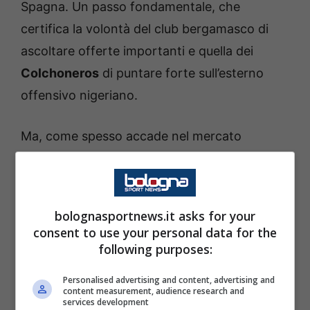
Spagna. Un passo fondamentale, che
certifica la volontà del club bergamasco di
ascoltare offerte importanti e quella dei
Colchoneros
di puntare forte sull’esterno
offensivo nigeriano.
Ma, come spesso accade nel mercato
moderno, l’accordo tra club non basta. A fare
la differenza è il sì del calciatore. Secondo
Gianluca Di Marzio
, infatti, manca ancora l’ok
bolognasportnews.it asks for your
definitivo di Lookman, che non ha sciolto le
consent to use your personal data for the
riserve sull’ipotesi di vestire la maglia
following purposes:
dell’Atletico.
Personalised advertising and content, advertising and
content measurement, audience research and
services development
Le parti sono in contatto, l’entourage del