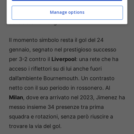
fisso e mostrando una crescita evidente,
Manage options
soprattutto nella fase difensiva e nella lettura
delle situazioni di gioco.
Il momento simbolo resta il gol del 24
gennaio, segnato nel prestigioso successo
per 3-2 contro il
Liverpool
: una rete che ha
acceso i riflettori su di lui anche fuori
dall’ambiente Bournemouth. Un contrasto
netto con il suo periodo in rossonero. Al
Milan
, dove era arrivato nel 2023, Jimenez ha
messo insieme 34 presenze tra prima
squadra e rotazioni, senza però riuscire a
trovare la via del gol.