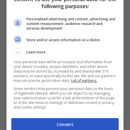
following purposes:
rossoneri spetterà una quota superiore ai 9
milioni di euro, bonus esclusi. Una plusvalenza
Personalised advertising and content, advertising and
content measurement, audience research and
preziosa, figlia di una gestione attenta dei
services development
giovani e di una strategia che, pur tra alti e
Store and/or access information on a device
bassi, continua a produrre risultati concreti.
Learn more
Titolare per Iraola, lontano dai
Your personal data will be processed and information from
your device (cookies, unique identifiers, and other device
riflettori italiani
data) may be stored by, accessed by and shared with 319
partners, or used specifically by this site. We and our partners
may use precise geolocation data.
List of partners.
In Inghilterra, Jimenez ha trovato ciò che
Some vendors may process your personal data on the basis
of legitimate interest, which you can object to by managing
forse gli mancava in Italia: continuità e
your options below. Look for a link at the bottom of this page
or in the site menu to manage or withdraw consent in privacy
fiducia. Sotto la guida di Iraola, l’esterno
and cookie settings.
spagnolo ha collezionato
22 presenze
stagionali
, ritagliandosi un ruolo da titolare
Consent