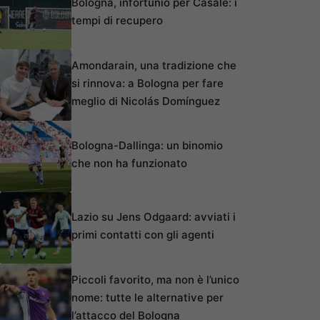
Bologna, infortunio per Casale: i
tempi di recupero
Amondarain, una tradizione che
si rinnova: a Bologna per fare
meglio di Nicolás Domínguez
Bologna-Dallinga: un binomio
che non ha funzionato
Lazio su Jens Odgaard: avviati i
primi contatti con gli agenti
Piccoli favorito, ma non è l’unico
nome: tutte le alternative per
l’attacco del Bologna