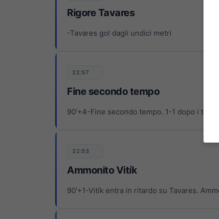
Rigore Tavares
-Tavares gol dagli undici metri
22:57
Fine secondo tempo
90'+4-Fine secondo tempo. 1-1 dopo i tempi r
22:53
Ammonito Vitík
90'+1-Vitík entra in ritardo su Tavares. Amm