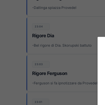
-Dallinga spiazza Provedel
23:04
Rigore Dia
-Bel rigore di Dia. Skorupski battuto
23:03
Rigore Ferguson
-Ferguson si fa ipnotizzare da Provedel
23:01