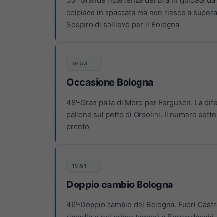
53'-Grande ripartenza del Brann guidata da I
colpisce in spaccata ma non riesce a superar
Sospiro di sollievo per il Bologna
19:53
Occasione Bologna
48'-Gran palla di Moro per Ferguson. La dife
pallone sul petto di Orsolini. Il numero sett
pronto
19:51
Doppio cambio Bologna
46'-Doppio cambio del Bologna. Fuori Castro 
rimediato nel primo tempo) e Bernardeschi, 