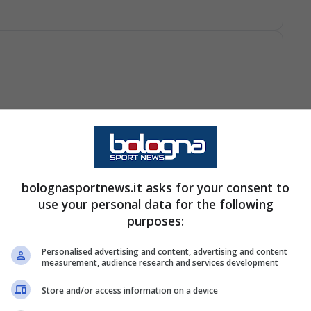
o e Ferguson, dentro Pobega e Sohm
bolognasportnews.it asks for your consent to
use your personal data for the following
purposes:
taccante rossoblù colpisce d'esterno e per poco non
treggia e salva con un ottimo intervento
Personalised advertising and content, advertising and content
measurement, audience research and services development
Store and/or access information on a device