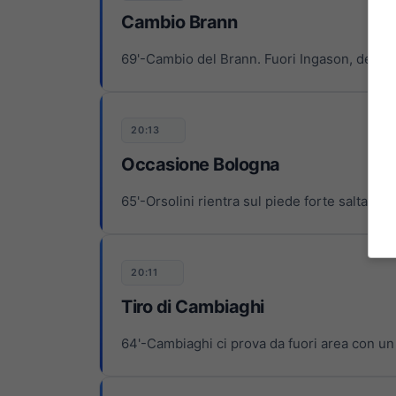
Cambio Brann
69'-Cambio del Brann. Fuori Ingason, dent
20:13
Occasione Bologna
65'-Orsolini rientra sul piede forte saltando 
20:11
Tiro di Cambiaghi
64'-Cambiaghi ci prova da fuori area con un t