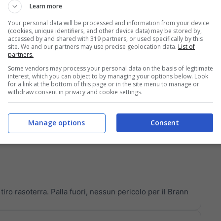
Learn more
Your personal data will be processed and information from your device
(cookies, unique identifiers, and other device data) may be stored by,
ro Pedersen
accessed by and shared with 319 partners, or used specifically by this
site. We and our partners may use precise geolocation data.
List of
partners.
Some vendors may process your personal data on the basis of legitimate
interest, which you can object to by managing your options below. Look
for a link at the bottom of this page or in the site menu to manage or
withdraw consent in privacy and cookie settings.
due avversari e va al tiro: palla fuori di poco
Manage options
Consent
iro rasoterra. Palla fuori, nessun pericolo per il Brann