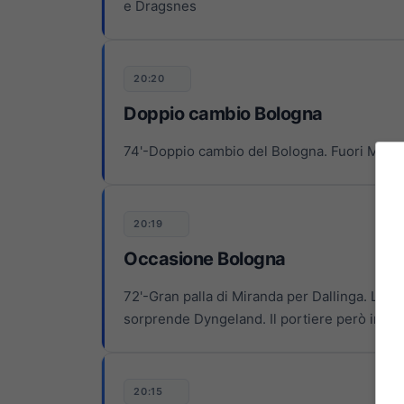
e Dragsnes
20:20
Doppio cambio Bologna
74'-Doppio cambio del Bologna. Fuori Mor
20:19
Occasione Bologna
72'-Gran palla di Miranda per Dallinga. L'at
sorprende Dyngeland. Il portiere però indie
20:15