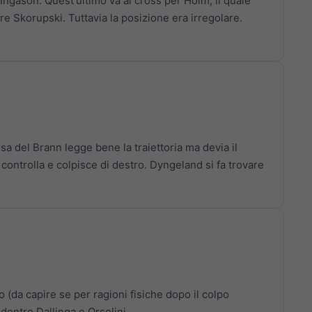
ngason. Quest'ultimo va al cross per Holm, il quale
e Skorupski. Tuttavia la posizione era irregolare.
sa del Brann legge bene la traiettoria ma devia il
e controlla e colpisce di destro. Dyngeland si fa trovare
(da capire se per ragioni fisiche dopo il colpo
dentro Dallinga e Orsolini