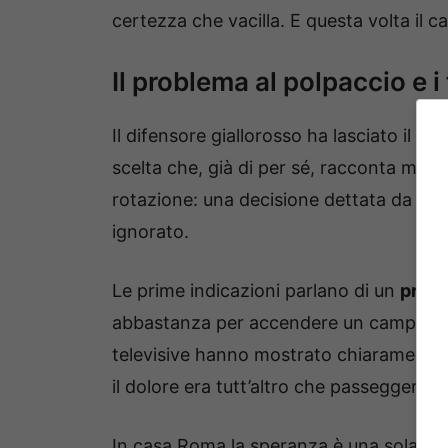
certezza che vacilla. E questa volta il 
Il problema al polpaccio e i
Il difensore giallorosso ha lasciato il ca
scelta che, già di per sé, racconta mol
rotazione: una decisione dettata da un 
ignorato.
Le prime indicazioni parlano di un
probl
abbastanza per accendere un campanello
televisive hanno mostrato chiaramente
il dolore era tutt’altro che passeggero.
In casa Roma la speranza è una sola: che