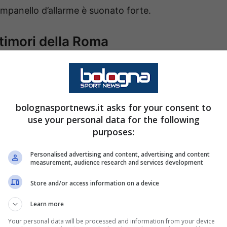
campanello d’allarme è suonato forte.
 timori della Roma
mpo all’intervallo della sfida contro il Lecce. Una
to. Non un cambio tattico, non una semplice
fastidio diventato troppo evidente per essere
bolognasportnews.it asks for your consent to
use your personal data for the following
purposes:
ema al polpaccio
. Nulla di ancora definitivo, ma
Personalised advertising and content, advertising and content
 d’allarme nello staff medico. Le immagini
measurement, audience research and services development
Mancini
toccarsi la zona interessata, segno che
Store and/or access information on a device
Learn more
Your personal data will be processed and information from your device
 si tratti di una
semplice contrattura
. Una di