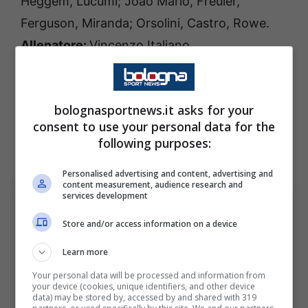
Heggem, Lucumi; Joao Mario, Freuler,
Ferguson, Miranda; Orsolini, Castro, Rowe.
Allenatore:
Vincenzo Italiano
ROMA (3-4-2-1):
Svilar; Mancini, Ndicka,
Hermoso; Celik, Cristante, Pisilli, Wesley;
bolognasportnews.it asks for your
consent to use your personal data for the
Soulé, El Aynaoui; Malen.
Allenatore:
Gian
following purposes:
Piero Gasperini.
Personalised advertising and content, advertising and
content measurement, audience research and
services development
Store and/or access information on a device
Learn more
Your personal data will be processed and information from
your device (cookies, unique identifiers, and other device
data) may be stored by, accessed by and shared with 319