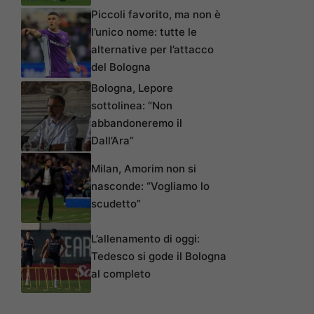
Piccoli favorito, ma non è
l’unico nome: tutte le
alternative per l’attacco
del Bologna
Bologna, Lepore
sottolinea: “Non
abbandoneremo il
Dall’Ara”
Milan, Amorim non si
nasconde: “Vogliamo lo
scudetto”
L’allenamento di oggi:
Tedesco si gode il Bologna
al completo