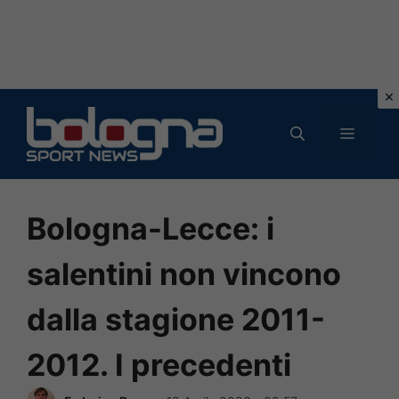
Vai
al
MENU
contenuto
Bologna-Lecce: i
salentini non vincono
dalla stagione 2011-
2012. I precedenti