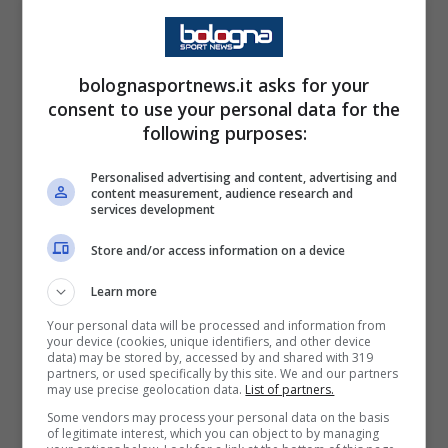
aggiunta, non è certo un segreto che i
giallorossi siano una squadra poco prolifica,
tant’è vero che sono la squadra che ha
bolognasportnews.it asks for your
segnato meno gol (21), quella che tenta
consent to use your personal data for the
following purposes:
meno tiri in porta (72) e quella che ha
segnato meno reti nel secondo tempo (8).
Personalised advertising and content, advertising and
content measurement, audience research and
Ciononostante il rendimento casalingo dei
services development
felsinei in questa stagione è stato
Store and/or access information on a device
decisamente preoccupante, tanto da lasciare
Learn more
aperte più possibilità.
Your personal data will be processed and information from
your device (cookies, unique identifiers, and other device
Bologna-Lecce: i convocati
data) may be stored by, accessed by and shared with 319
partners, or used specifically by this site. We and our partners
may use precise geolocation data.
List of partners.
La novità rispetto alle ultime è l’assenza di
Some vendors may process your personal data on the basis
of legitimate interest, which you can object to by managing
Eivind
Helland
. Il giovane centrale norvegese