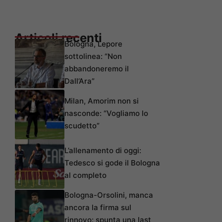
Articoli recenti
Bologna, Lepore
sottolinea: “Non
abbandoneremo il
Dall’Ara”
Milan, Amorim non si
nasconde: “Vogliamo lo
scudetto”
L’allenamento di oggi:
Tedesco si gode il Bologna
al completo
Bologna-Orsolini, manca
ancora la firma sul
rinnovo: spunta una last