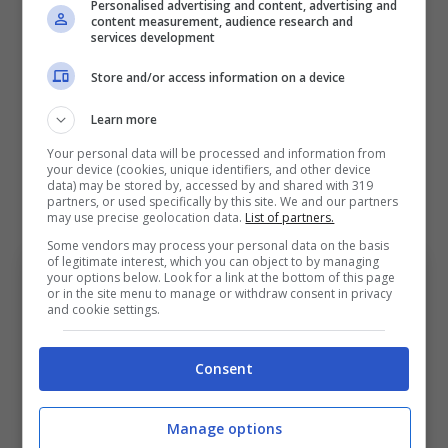
Personalised advertising and content, advertising and
parla di una sorta di “resistenza silenziosa”, di
content measurement, audience research and
services development
arbitri e addetti VAR che avrebbero scelto di
Store and/or access information on a device
non adeguarsi, pagando però un prezzo alto,
anche a livello personale e professionale.
Learn more
Your personal data will be processed and information from
Tra VAR e designazioni: il
your device (cookies, unique identifiers, and other device
data) may be stored by, accessed by and shared with 319
partners, or used specifically by this site. We and our partners
cuore del caos arbitri
may use precise geolocation data.
List of partners.
Some vendors may process your personal data on the basis
of legitimate interest, which you can object to by managing
your options below. Look for a link at the bottom of this page
or in the site menu to manage or withdraw consent in privacy
and cookie settings.
Consent
Manage options