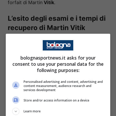
forfait di Martin
Vitík
.
L’esito degli esami e i tempi di
recupero di Martin Vitík
Il difensore centrale ex
Sparta Praga
si è
infatti sottoposto agli esami strumentali, i
bolognasportnews.it asks for your
quali hanno rilevato un trauma distorsivo alla
consent to use your personal data for the
caviglia sinistra, che lo costringerà a stare ai
following purposes:
box per due settimane.
Personalised advertising and content, advertising and
content measurement, audience research and
Questo il comunicato del club a riguardo: “
Gli
services development
esami cui quest’ultimo si è sottoposto hanno
Store and/or access information on a device
evidenziato il trauma distorsivo alla caviglia
Learn more
sinistra, con tempi di recupero di circa 2