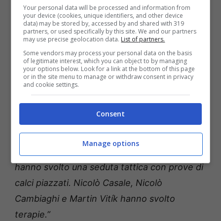
Your personal data will be processed and information from
settimane.”
your device (cookies, unique identifiers, and other device
data) may be stored by, accessed by and shared with 319
partners, or used specifically by this site. We and our partners
may use precise geolocation data.
List of partners.
Il report dell’allenamento
Some vendors may process your personal data on the basis
odierno
of legitimate interest, which you can object to by managing
your options below. Look for a link at the bottom of this page
or in the site menu to manage or withdraw consent in privacy
and cookie settings.
Nel frattempo il
Bologna
prosegue la propria
preparazione in vista della sfida contro i
Consent
partenopei. La società ha infatti reso noto
con un comunicato il report dell’allenamento
Manage options
odierno: “
A -2 da #
NapoliBFC
, i rossoblù
hanno svolto una seduta tattica con prove di
calci piazzati. Nicolò Casale, Nicolò
Cambiaghi e Martin Vitík hanno svolto
terapie.”