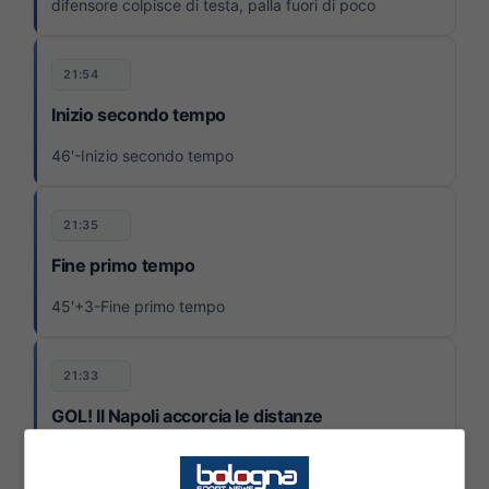
difensore colpisce di testa, palla fuori di poco
21:54
Inizio secondo tempo
46'-Inizio secondo tempo
21:35
Fine primo tempo
45'+3-Fine primo tempo
21:33
GOL! Il Napoli accorcia le distanze
45'+2-Un rimpallo in area favorisce Di Lorenzo. Il
difensore controlla e calcia. La palla bacia la traversa