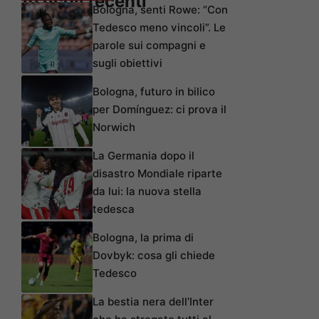
Articoli recenti
Bologna, senti Rowe: “Con
Tedesco meno vincoli”. Le
parole sui compagni e
sugli obiettivi
Bologna, futuro in bilico
per Domínguez: ci prova il
Norwich
La Germania dopo il
disastro Mondiale riparte
da lui: la nuova stella
tedesca
Bologna, la prima di
Dovbyk: cosa gli chiede
Tedesco
La bestia nera dell’Inter