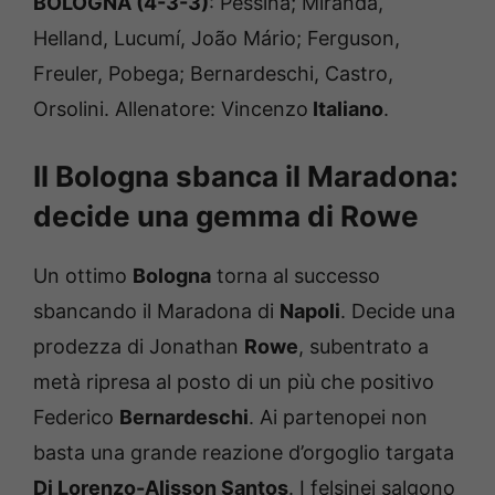
BOLOGNA (4-3-3)
: Pessina; Miranda,
Helland, Lucumí, João Mário; Ferguson,
Freuler, Pobega; Bernardeschi, Castro,
Orsolini. Allenatore: Vincenzo
Italiano
.
Il Bologna sbanca il Maradona:
decide una gemma di Rowe
Un ottimo
Bologna
torna al successo
sbancando il Maradona di
Napoli
. Decide una
prodezza di Jonathan
Rowe
, subentrato a
metà ripresa al posto di un più che positivo
Federico
Bernardeschi
. Ai partenopei non
basta una grande reazione d’orgoglio targata
Di Lorenzo-Alisson Santos
. I felsinei salgono