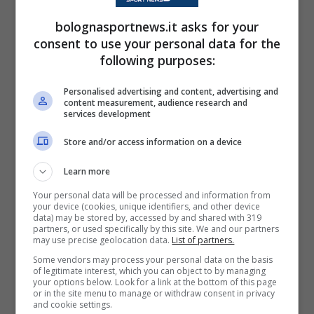
ed entra in porta. 1-2
bolognasportnews.it asks for your
consent to use your personal data for the
21:31
following purposes:
Minuti di recupero
Personalised advertising and content, advertising and
content measurement, audience research and
45'-Saranno tre i minuti di recupero
services development
Store and/or access information on a device
21:24
Learn more
Ammonito João Mário
Your personal data will be processed and information from
37'-Gran taglio di McTominay non letto da João Mário.
your device (cookies, unique identifiers, and other device
data) may be stored by, accessed by and shared with 319
Il portoghese lo colpisce nel tentativo di ostacolarlo:
partners, or used specifically by this site. We and our partners
ammonito
may use precise geolocation data.
List of partners.
Some vendors may process your personal data on the basis
of legitimate interest, which you can object to by managing
your options below. Look for a link at the bottom of this page
21:21
or in the site menu to manage or withdraw consent in privacy
and cookie settings.
GOOL! Raddoppio del Bologna