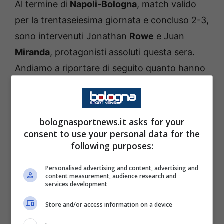
Al termine di
Napoli-Bologna
, match valido
per la trentaseiesima giornata e concluso 2-3,
sono intervenuti Jonathan
Rowe
e Juan
Miranda
, protagonisti assoluti questa sera.
Andiamo a riportare di seguito quanto hanno
dichiarato.
Le parole di Rowe al termine di
bolognasportnews.it asks for your
Napoli-Bologna
consent to use your personal data for the
following purposes:
L’esterno commenta così la panchina iniziale
Personalised advertising and content, advertising and
e la vittoria: “
Stare in panchina dall’inizio non
content measurement, audience research and
services development
fa mai piacere, però poi il mister nel
Store and/or access information on a device
mettermi in campo mi ha detto: “bisogna
vincere la partita”, e così è stato. Sono felice