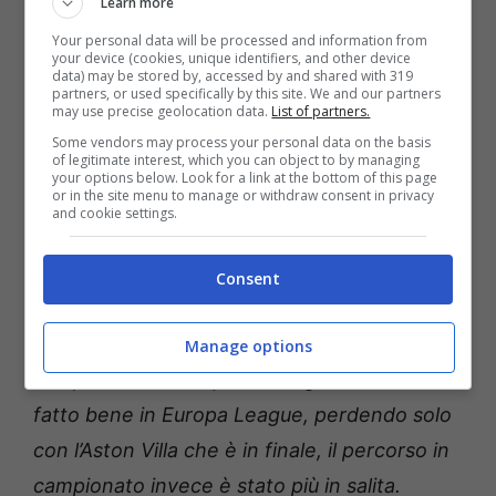
Learn more
per la partita, abbiamo giocato da squadra e
Your personal data will be processed and information from
your device (cookies, unique identifiers, and other device
sono contento di essere stato utile al gruppo
data) may be stored by, accessed by and shared with 319
partners, or used specifically by this site. We and our partners
col il mio gol”.
may use precise geolocation data.
List of partners.
Some vendors may process your personal data on the basis
of legitimate interest, which you can object to by managing
Le parole di Miranda al
your options below. Look for a link at the bottom of this page
or in the site menu to manage or withdraw consent in privacy
termine di Napoli-Bologna
and cookie settings.
Gli fa eco Juan Miranda, il quale interviene
Consent
così ai microfoni di
Dazn
: “
Stasera abbiamo
fatto una grande partita di squadra su un
Manage options
campo difficile. In questa stagione abbiamo
fatto bene in Europa League, perdendo solo
con l’Aston Villa che è in finale, il percorso in
campionato invece è stato più in salita.