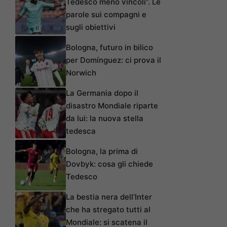
Tedesco meno vincoli”. Le
parole sui compagni e
sugli obiettivi
Bologna, futuro in bilico
per Domínguez: ci prova il
Norwich
La Germania dopo il
disastro Mondiale riparte
da lui: la nuova stella
tedesca
Bologna, la prima di
Dovbyk: cosa gli chiede
Tedesco
La bestia nera dell’Inter
che ha stregato tutti al
Mondiale: si scatena il