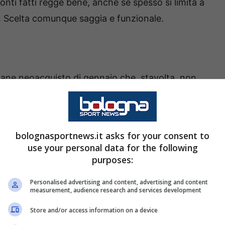
nti fatti regge bene, anche se spesso si limita a
. Scelta comunque saggia e funzionale.
ovane neoacquisto di gennaio che, stavolta, non
sivo istinto ma, anzi, in coppia con Heggem,
i una prova accorta e fisicamente risolutiva.
pera una morsa tremendamente efficace su
bolognasportnews.it asks for your consent to
use your personal data for the following
purposes:
Personalised advertising and content, advertising and content
measurement, audience research and services development
 di match, poi una bella prestazione in sinergia
Store and/or access information on a device
 le aggressioni alte alla copertura delle spalle.