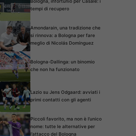
Bologna, infortunio per Casale: i
tempi di recupero
Amondarain, una tradizione che
si rinnova: a Bologna per fare
meglio di Nicolás Domínguez
Bologna-Dallinga: un binomio
che non ha funzionato
Lazio su Jens Odgaard: avviati i
primi contatti con gli agenti
Piccoli favorito, ma non è l’unico
nome: tutte le alternative per
l’attacco del Bologna