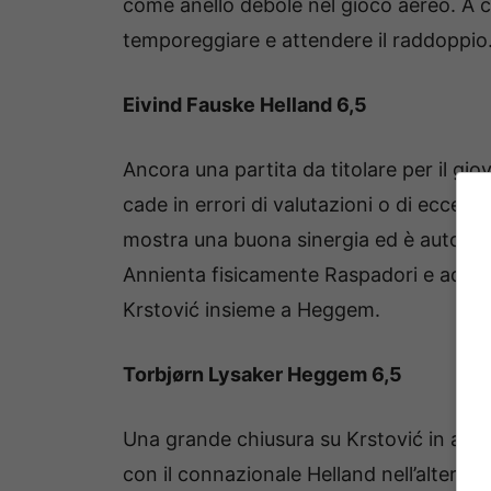
come anello debole nel gioco aereo. A co
temporeggiare e attendere il raddoppio
Eivind Fauske Helland 6,5
Ancora una partita da titolare per il gi
cade in errori di valutazioni o di ecces
mostra una buona sinergia ed è autore d
Annienta fisicamente Raspadori e ado
Krstović insieme a Heggem.
Torbjørn Lysaker Heggem 6,5
Una grande chiusura su Krstović in avvio
con il connazionale Helland nell’alternare