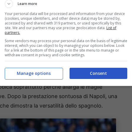
Learn more
degli spazi Heggem che non concede spazio in
Your personal data will be processed and information from your device
Dopo qualche settimana fuori dai radar anche per
(cookies, unique identifiers, and other device data) may be stored by,
accessed by and shared with 319 partners, or used specifically by this
re che aveva formato con Lucumì una coppia
site. We and our partners may use precise geolocation data.
List of
partners.
Some vendors may process your personal data on the basis of legitimate
interest, which you can object to by managing your options below. Look
for a link at the bottom of this page or in the site menu to manage or
withdraw consent in privacy and cookie settings.
, rincorre spesso le galoppate di Zappacosta e
Manage options
Consent
ttiche di ottima caratura. Quando sale crea
obica soprattutto perché allarga le maglie
we. Dopo la prestazione sontuosa di Napoli, una
he dimostra la versatilità dello spagnolo.