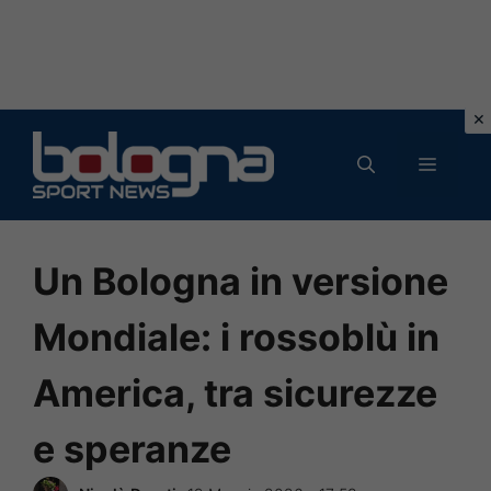
Vai
al
MENU
contenuto
Un Bologna in versione
Mondiale: i rossoblù in
America, tra sicurezze
e speranze