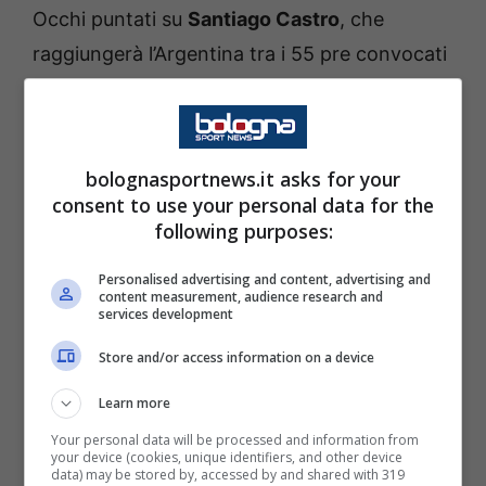
Occhi puntati su
Santiago Castro
, che
raggiungerà l’Argentina tra i 55 pre convocati
di Scaloni. Il Toto si giocherà la convocazione
definitiva con Pellegrino (Parma) e Lopez
(Palmeiras), ma ha tutte le carte in regola per
bolognasportnews.it asks for your
scalzare la concorrenza.
consent to use your personal data for the
following purposes:
Incrocia le dita
Vitik
, che confida nella
Personalised advertising and content, advertising and
chiamata, ma la caviglia malconcia fa sorgere
content measurement, audience research and
services development
alcuni dubbi. Molto più sicuri
Ferguson
Store and/or access information on a device
(Scozia) e
Freuler
(Svizzera), il cui Mondiale
sarà una vetrina importante in chiave
Learn more
calciomercato: il suo contratto scadrà il 30
Your personal data will be processed and information from
your device (cookies, unique identifiers, and other device
giugno.
data) may be stored by, accessed by and shared with 319