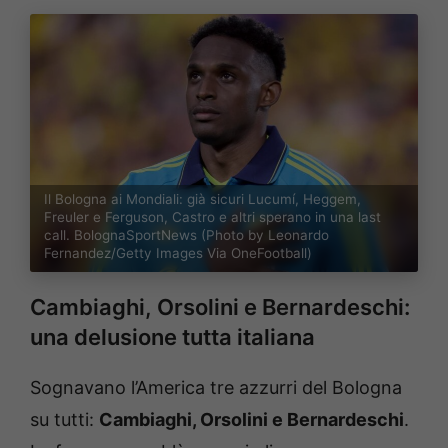
Il Bologna ai Mondiali: già sicuri Lucumí, Heggem,
Freuler e Ferguson, Castro e altri sperano in una last
call. BolognaSportNews (Photo by Leonardo
Fernandez/Getty Images Via OneFootball)
Cambiaghi, Orsolini e Bernardeschi:
una delusione tutta italiana
Sognavano l’America tre azzurri del Bologna
su tutti:
Cambiaghi, Orsolini e Bernardeschi
.