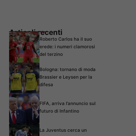
Articoli recenti
Roberto Carlos ha il suo
erede: i numeri clamorosi
del terzino
Bologna: tornano di moda
Brassier e Leysen per la
difesa
FIFA, arriva l’annuncio sul
futuro di Infantino
La Juventus cerca un