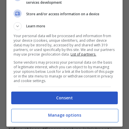
services development
Su cosa migliorare:
“Il prossimo anno
Store and/or access information on a device
vogliamo fare meglio e conquistare la
Coppa
Learn more
Italia
.”
Mentre sul connazionale
Heggem
Your personal data will be processed and information from
ammette: “
Credo di essere cresciuto molto
your device (cookies, unique identifiers, and other device
data) may be stored by, accessed by and shared with 319
partita dopo partita: mi ha aiutato giocare
partners, or used specifically by this site. We and our partners
may use precise geolocation data.
List of partners.
per trovare continuità. Avere un mio
Some vendors may process your personal data on the basis
connazionale ha aiutato il mio
of legitimate interest, which you can object to by managing
your options below. Look for a link at the bottom of this page
ambientamento”.
or in the site menu to manage or withdraw consent in privacy
and cookie settings.
Le parole di Helland
Consent
sull’esclusione dalla lista Uefa
e sul finale di stagione
Manage options