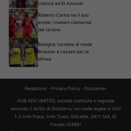
chance ad El Azzouzi
Roberto Carlos ha il suo
erede: i numeri clamorosi
del terzino
Bologna: tornano di moda
Brassier e Leysen per la
difesa
Redazione
-
Privacy Policy
-
Disclaimer
HUB ADV LIMITED, società costituita e regolata
secondo il diritto di Gibilterra, con sede legale in Unit
1-3 Irish Place, Irish Town, Gibraltar, GX11 1AA, ID
Fiscale 124881