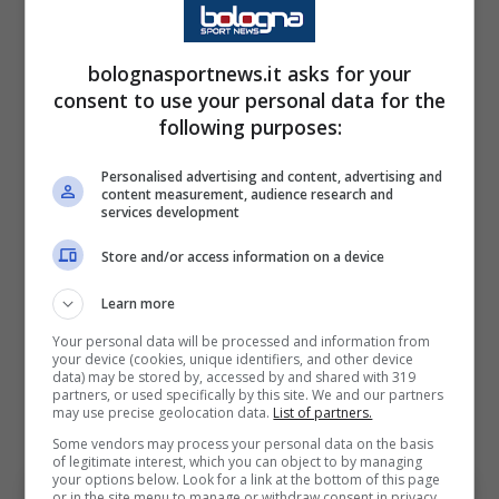
DME Academy di Daytona Beach, in Florida.
Nel 2021, a soli 15 anni, Yan parte da solo, per
bolognasportnews.it asks for your
studiare e cercare di esplodere nel calcio fuori
consent to use your personal data for the
following purposes:
dall’Africa. L’impatto non è semplice, parla
solo in francese e in dioula e comunica solo
Personalised advertising and content, advertising and
content measurement, audience research and
tramite delle app di tradizioni.
services development
In meno di un anno il giovane si adatta e
Store and/or access information on a device
grazie alle strutture americane
e domina il
Learn more
campionato scolastico con la DME Academy,
Your personal data will be processed and information from
conquistando l’UPSL e attirando scout
your device (cookies, unique identifiers, and other device
data) may be stored by, accessed by and shared with 319
europei.
A 18 anni firma con il
Leganès
in
partners, or used specifically by this site. We and our partners
may use precise geolocation data.
List of partners.
Spagna e debutta da veterano contro il Real
Some vendors may process your personal data on the basis
Madrid al Bernabeu.
of legitimate interest, which you can object to by managing
your options below. Look for a link at the bottom of this page
or in the site menu to manage or withdraw consent in privacy