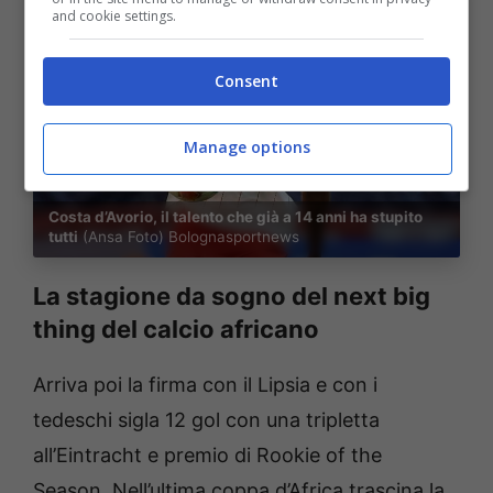
and cookie settings.
Consent
Manage options
Costa d’Avorio, il talento che già a 14 anni ha stupito
tutti
(Ansa Foto) Bolognasportnews
La stagione da sogno del next big
thing del calcio africano
Arriva poi la firma con il Lipsia e con i
tedeschi sigla 12 gol con una
tripletta
all’Eintracht e premio di Rookie of the
Season. Nell’ultima coppa d’Africa trascina la