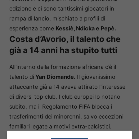
edizione e ci sono tantissimi giocatori in
rampa di lancio, mischiato a profili di
esperienza come
Kessiè, Ndicka e Pepè.
Costa d’Avorio, il talento che
già a 14 anni ha stupito tutti
All’interno della formazione africana c’è il
talento di
Yan Diomande.
Il giovanissimo
attaccante già a 14 aveva attirato l’interesse
di diversi top club.
I club europei lo notano
subito, ma il Regolamento FIFA blocca i
trasferimenti dei minorenni, salvo eccezioni
familiari legate a motivi extra-calcistici.
Nel 2021 arriva l’importante opportunità alla