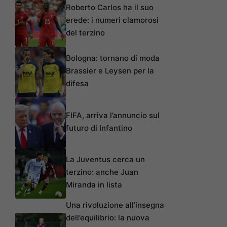
Roberto Carlos ha il suo
erede: i numeri clamorosi
del terzino
Bologna: tornano di moda
Brassier e Leysen per la
difesa
FIFA, arriva l’annuncio sul
futuro di Infantino
La Juventus cerca un
terzino: anche Juan
Miranda in lista
Una rivoluzione all’insegna
dell’equilibrio: la nuova