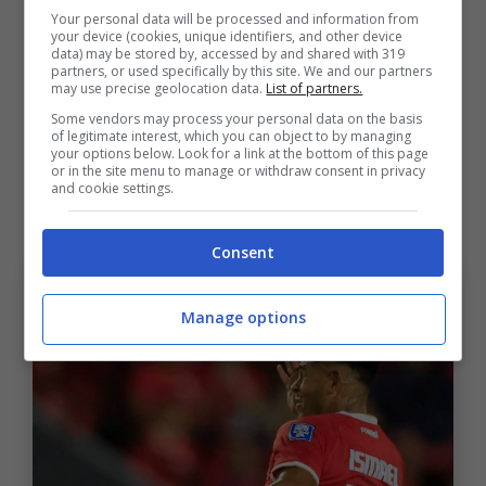
era una vera e propria impresa esserci
Your personal data will be processed and information from
your device (cookies, unique identifiers, and other device
arrivata, quest’anno lo spazio era molto più
data) may be stored by, accessed by and shared with 319
partners, or used specifically by this site. We and our partners
ampio anche per la mancanza nelle
may use precise geolocation data.
List of partners.
qualificazioni di tre big come Canada, Usa e
Some vendors may process your personal data on the basis
of legitimate interest, which you can object to by managing
Messico. Ora l’obiettivo sarà quello di riuscire
your options below. Look for a link at the bottom of this page
or in the site menu to manage or withdraw consent in privacy
a fare dei punti al
Mondiale
e fare sognare un
and cookie settings.
popolo.
Consent
Manage options