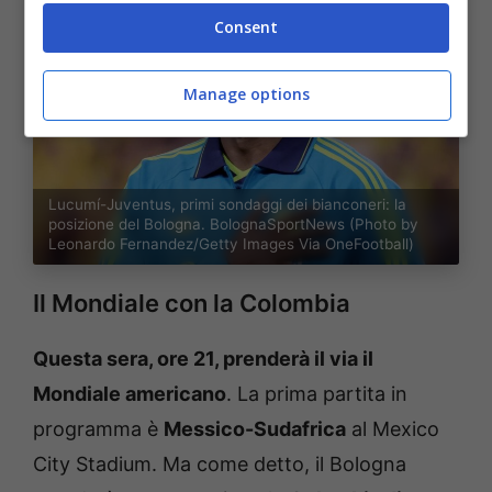
Consent
Manage options
Lucumí-Juventus, primi sondaggi dei bianconeri: la
posizione del Bologna. BolognaSportNews (Photo by
Leonardo Fernandez/Getty Images Via OneFootball)
Il Mondiale con la Colombia
Questa sera, ore 21, prenderà il via il
Mondiale americano
. La prima partita in
programma è
Messico-Sudafrica
al Mexico
City Stadium. Ma come detto, il Bologna