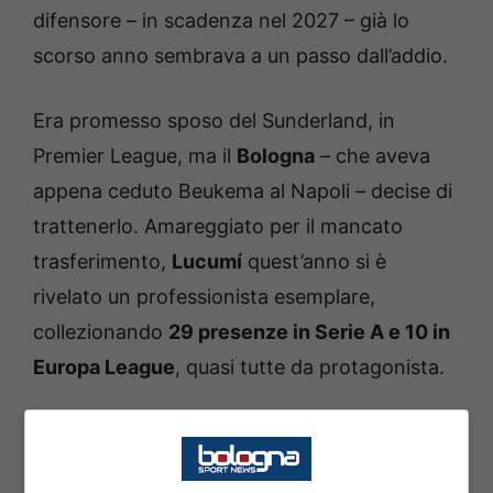
difensore – in scadenza nel 2027 – già lo
scorso anno sembrava a un passo dall’addio.
Era promesso sposo del Sunderland, in
Premier League, ma il
Bologna
– che aveva
appena ceduto Beukema al Napoli – decise di
trattenerlo. Amareggiato per il mancato
trasferimento,
Lucumí
quest’anno si è
rivelato un professionista esemplare,
collezionando
29 presenze in Serie A e 10 in
Europa League
, quasi tutte da protagonista.
Ora il Bologna ha metabolizzato che
questa
sarà l’estate della sua partenza
e Torino