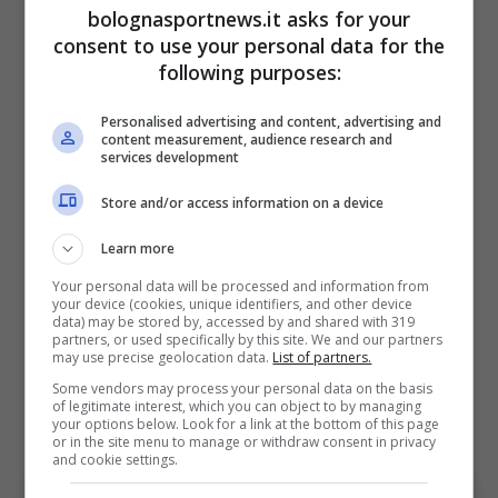
potrebbe essere la nuova tappa del suo
bolognasportnews.it asks for your
consent to use your personal data for the
percorso. Come un anno fa, Jhon Lucumí ha
following purposes:
una clausola rescissoria da 28 milioni di
euro, valida fino a metà luglio
.
Personalised advertising and content, advertising and
content measurement, audience research and
services development
L’obiettivo del club rossoblù è monetizzare al
Store and/or access information on a device
massimo ed
evitare di perderlo a 0 dopo la
Learn more
prossima stagione
. A tal proposito, potrebbe
fare la differenza il Mondiale con la Colombia,
Your personal data will be processed and information from
your device (cookies, unique identifiers, and other device
che in caso di buone prestazioni del centrale
data) may be stored by, accessed by and shared with 319
partners, or used specifically by this site. We and our partners
potrebbe far lievitare la sua valutazione e
may use precise geolocation data.
List of partners.
Some vendors may process your personal data on the basis
scatenare un’asta tra le big di tutto il mondo
of legitimate interest, which you can object to by managing
your options below. Look for a link at the bottom of this page
(
Premier, Liga e Turchia su tutte
).
or in the site menu to manage or withdraw consent in privacy
and cookie settings.