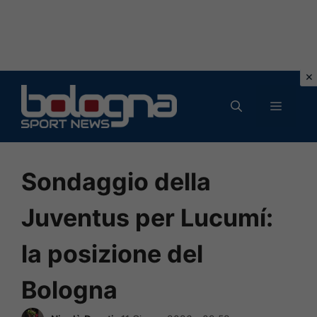
Vai
al
MENU
contenuto
Sondaggio della
Juventus per Lucumí:
la posizione del
Bologna