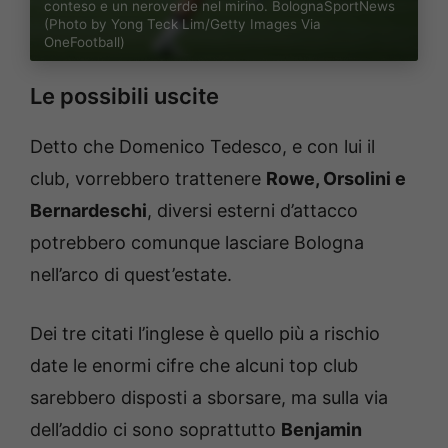
conteso e un neroverde nel mirino. BolognaSportNews
(Photo by Yong Teck Lim/Getty Images Via
OneFootball)
Le possibili uscite
Detto che Domenico Tedesco, e con lui il
club, vorrebbero trattenere
Rowe, Orsolini e
Bernardeschi
, diversi esterni d’attacco
potrebbero comunque lasciare Bologna
nell’arco di quest’estate.
Dei tre citati l’inglese è quello più a rischio
date le enormi cifre che alcuni top club
sarebbero disposti a sborsare, ma sulla via
dell’addio ci sono soprattutto
Benjamin