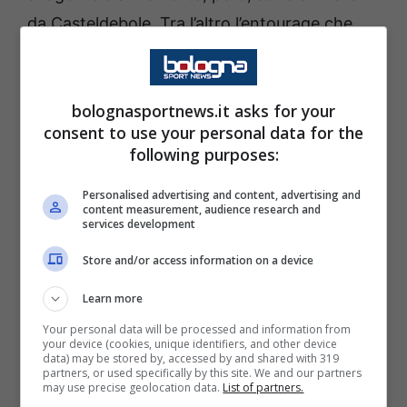
da Casteldebole. Tra l’altro l’entourage che
cura il talentino azzurro (Lucci) è lo stesso
dei rossoblù Raimondo e Pyyhtia nonché
bolognasportnews.it asks for your
degli ex Calafiori e Cocchi.
consent to use your personal data for the
following purposes:
Ma l’incrocio è doppio – racconta il
Resto del
Carlino
– perché se alla fine Liberali dovesse
Personalised advertising and content, advertising and
content measurement, audience research and
scegliere
Sassuolo
, i neroverdi si potrebbero
services development
liberare di
Cristian Volpato
. L’australiano ex
Store and/or access information on a device
Roma piace al Bologna, ma c’è già la
Learn more
concorrenza della Fiorentina di Fabio
Your personal data will be processed and information from
Grosso
.
your device (cookies, unique identifiers, and other device
data) may be stored by, accessed by and shared with 319
partners, or used specifically by this site. We and our partners
may use precise geolocation data.
List of partners.
Lo stesso Grosso che lo ha avuto per due