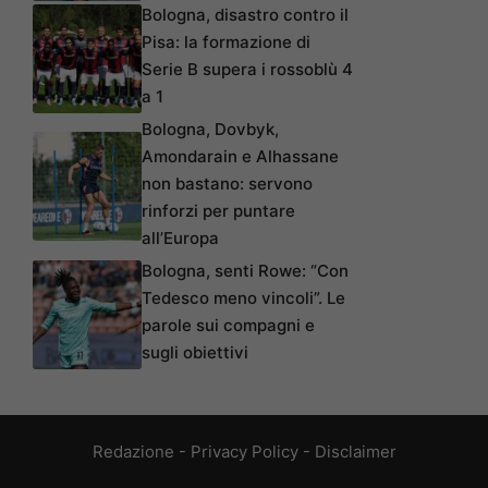
Bologna, disastro contro il
Pisa: la formazione di
Serie B supera i rossoblù 4
a 1
Bologna, Dovbyk,
Amondarain e Alhassane
non bastano: servono
rinforzi per puntare
all’Europa
Bologna, senti Rowe: “Con
Tedesco meno vincoli”. Le
parole sui compagni e
sugli obiettivi
Redazione
-
Privacy Policy
-
Disclaimer