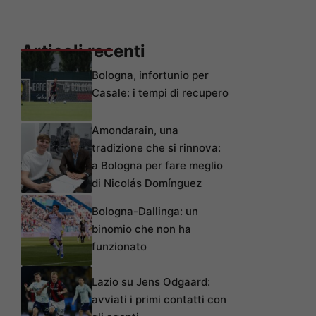
Articoli recenti
Bologna, infortunio per
Casale: i tempi di recupero
Amondarain, una
tradizione che si rinnova:
a Bologna per fare meglio
di Nicolás Domínguez
Bologna-Dallinga: un
binomio che non ha
funzionato
Lazio su Jens Odgaard:
avviati i primi contatti con