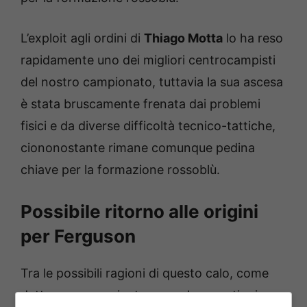
L’exploit agli ordini di
Thiago Motta
lo ha reso
rapidamente uno dei migliori centrocampisti
del nostro campionato, tuttavia la sua ascesa
è stata bruscamente frenata dai problemi
fisici e da diverse difficoltà tecnico-tattiche,
ciononostante rimane comunque pedina
chiave per la formazione rossoblù.
Possibile ritorno alle origini
per Ferguson
Tra le possibili ragioni di questo calo, come
detto, possono rientrare anche questioni