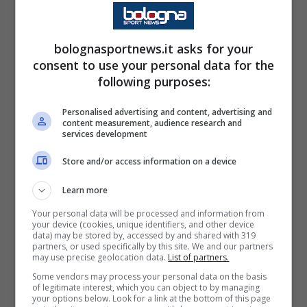
tattiche. L’aver abbassato di qualche metro il
proprio raggio d’azione non ha giovato fino in
bolognasportnews.it asks for your
fondo, come dimostra il livello generale delle
consent to use your personal data for the
sue prestazioni.
following purposes:
Personalised advertising and content, advertising and
Non è da escludere, dunque che nel
4-2-3-1
content measurement, audience research and
services development
o 4-3-3 d
el nuovo tecnico sia proprio lo
scozzese il centrocampista indiziato ad avere
Store and/or access information on a device
maggiori licenze offensive. In rosa i calciatori
Learn more
con queste prerogative risultano essere
Your personal data will be processed and information from
your device (cookies, unique identifiers, and other device
proprio il numero 19 e Jens
Odgaard
. Ecco
data) may be stored by, accessed by and shared with 319
partners, or used specifically by this site. We and our partners
che quindi non risulta utopico pensare che
may use precise geolocation data.
List of partners.
Ferguson
possa tornare alle origini agendo
Some vendors may process your personal data on the basis
of legitimate interest, which you can object to by managing
nella zona di campo in cui ha fatto meglio
your options below. Look for a link at the bottom of this page